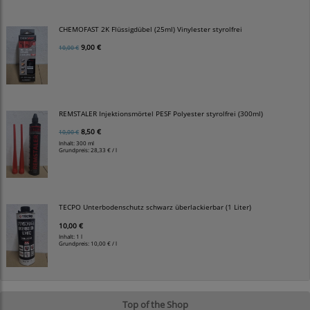
CHEMOFAST 2K Flüssigdübel (25ml) Vinylester styrolfrei
9,00 €
10,00 €
REMSTALER Injektionsmörtel PESF Polyester styrolfrei (300ml)
8,50 €
10,00 €
Inhalt: 300 ml
Grundpreis:
28,33 € / l
TECPO Unterbodenschutz schwarz überlackierbar (1 Liter)
10,00 €
Inhalt: 1 l
Grundpreis:
10,00 € / l
Top of the Shop