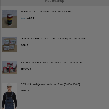
Neu im Shop
6x BEAST PVC Isolierband bunt (19mm x 5m)
4,00 €
5,00 €
AKTION FISCHER Spanplattenschrauben [zum auswählen]
7,00 €
FISCHER Universaldübel 'DuoPower' [zum auswählen]
ab
6,00 €
DENIM Stretch Jeans-Latzhose (Blau) [Größe 46-60]
40,00 €