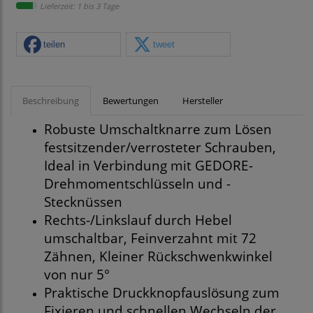
Lieferzeit: 1 bis 3 Tage
teilen
tweet
Beschreibung
Bewertungen
Hersteller
Robuste Umschaltknarre zum Lösen
festsitzender/verrosteter Schrauben,
Ideal in Verbindung mit GEDORE-
Drehmomentschlüsseln und -
Stecknüssen
Rechts-/Linkslauf durch Hebel
umschaltbar, Feinverzahnt mit 72
Zähnen, Kleiner Rückschwenkwinkel
von nur 5°
Praktische Druckknopfauslösung zum
Fixieren und schnellen Wechseln der