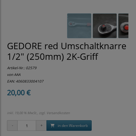
GEDORE red Umschaltknarre
1/2" (250mm) 2K-Griff
Artikel-Nr.:
02579
von AAA
EAN: 4060833004107
20,00 €
inkl. 19,00 % MwSt., zzgl.
Versandkosten
in den Warenkorb