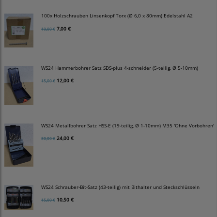
100x Holzschrauben Linsenkopf Torx (Ø 6,0 x 80mm) Edelstahl A2
7,00 €
10,00 €
WS24 Hammerbohrer Satz SDS-plus 4-schneider (5-teilig, Ø 5-10mm)
12,00 €
15,00 €
WS24 Metallbohrer Satz HSS-E (19-teilig, Ø 1-10mm) M35 'Ohne Vorbohren'
24,00 €
30,00 €
WS24 Schrauber-Bit-Satz (43-teilig) mit Bithalter und Steckschlüsseln
10,50 €
15,00 €