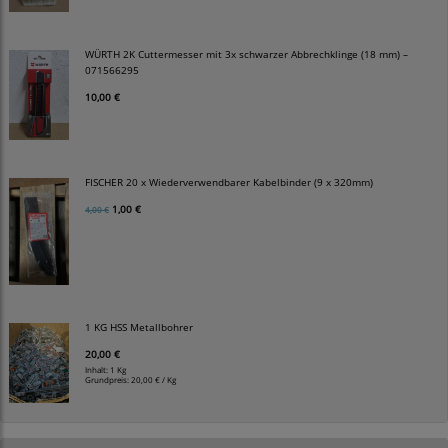
WÜRTH 2K Cuttermesser mit 3x schwarzer Abbrechklinge (18 mm) –
071566295
10,00 €
FISCHER 20 x Wiederverwendbarer Kabelbinder (9 x 320mm)
1,00 €
4,00 €
1 KG HSS Metallbohrer
20,00 €
Inhalt: 1 Kg
Grundpreis:
20,00 € / Kg