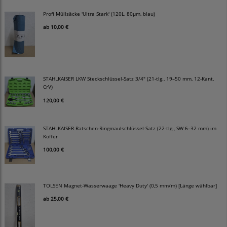
Profi Müllsäcke 'Ultra Stark' (120L, 80µm, blau)
ab
10,00 €
STAHLKAISER LKW Steckschlüssel-Satz 3/4" (21-tlg., 19–50 mm, 12-Kant,
CrV)
120,00 €
STAHLKAISER Ratschen-Ringmaulschlüssel-Satz (22-tlg., SW 6–32 mm) im
Koffer
100,00 €
TOLSEN Magnet-Wasserwaage 'Heavy Duty' (0,5 mm/m) [Länge wählbar]
ab
25,00 €