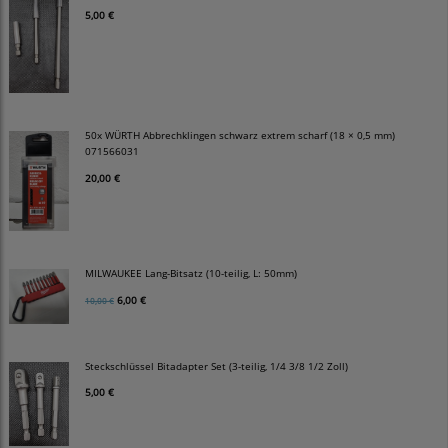
5,00 €
50x WÜRTH Abbrechklingen schwarz extrem scharf (18 × 0,5 mm)
071566031
20,00 €
MILWAUKEE Lang-Bitsatz (10-teilig, L: 50mm)
6,00 €
10,00 €
Steckschlüssel Bitadapter Set (3-teilig, 1/4 3/8 1/2 Zoll)
5,00 €