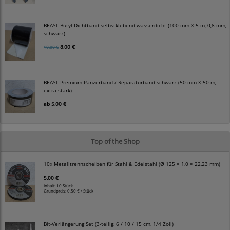
BEAST Butyl-Dichtband selbstklebend wasserdicht (100 mm × 5 m, 0,8 mm,
schwarz)
8,00 €
10,00 €
BEAST Premium Panzerband / Reparaturband schwarz (50 mm × 50 m,
extra stark)
ab
5,00 €
Top of the Shop
10x Metalltrennscheiben für Stahl & Edelstahl (Ø 125 × 1,0 × 22,23 mm)
5,00 €
Inhalt: 10 Stück
Grundpreis:
0,50 € / Stück
Bit-Verlängerung Set (3-teilig, 6 / 10 / 15 cm, 1/4 Zoll)