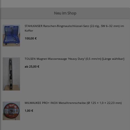
Neu im Shop
STAHLKAISER Ratschen-Ringmaulschlüssel-Satz (22-tlg., SW 6–32 mm) im
Koffer
100,00 €
TOLSEN Magnet-Wasserwaage 'Heavy Duty' (0,5 mm/m) [Länge wählbar]
ab
25,00 €
MILWAUKEE PRO+ INOX Metalltrennscheibe (Ø 125 × 1,0 × 22,23 mm)
1,00 €