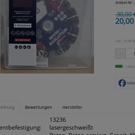
Artikel-Nr.:
30,00 
20,00
inkl. 19,00 %
Liefer
teile
reibung
Bewertungen
Hersteller
13236
ntbefestigung:
lasergeschweißt