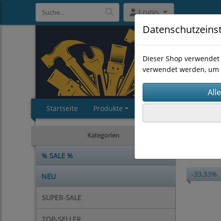
Login
Datenschutzeins
Dieser Shop verwendet 
verwendet werden, um 
Startseite
Produkte
Impressum
AGB
MASCHI
Kategorien
% SALE %
-33,33%
NEU
SUPER-SALE
TOP-SELLER