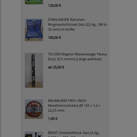
120,00 €
STAHLKAISER Ratschen-
Ringmaulschlüssel-Satz (22-tlg., SW 6–
32 mm) im Koffer
100,00 €
TOLSEN Magnet-Wasserwaage 'Heavy
Duty' (0,5 mm/m) [Länge wählbar]
ab
25,00 €
MILWAUKEE PRO+ INOX
Metalltrennscheibe (Ø 125 × 1,0 ×
22,23 mm)
1,00 €
BEAST Unterstellbock-Satz (2-tlg.,