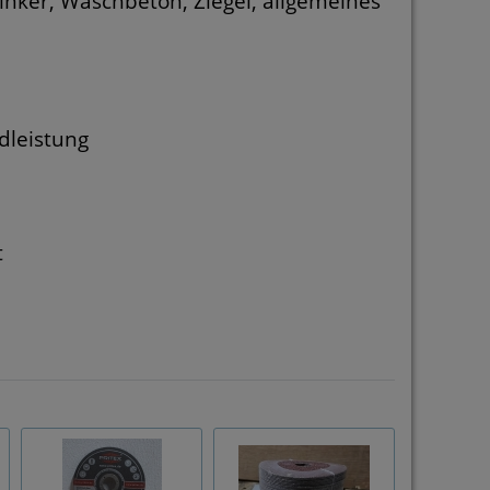
linker, Waschbeton, Ziegel, allgemeines
dleistung
t