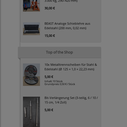
3.000 kg, 290–420 mm)
30,00 €
BEAST Analoge Schieblehre aus
Edelstahl (200 mm, 0,02 mm)
15,00 €
Top of the Shop
10x Metalltrennscheiben für Stahl &
Edelstahl (Ø 125 × 1,0 × 22,23 mm)
5,00 €
Inhalt: 10 Stück
Grundpreis:
0,50 € / Stück
Bit-Verlängerung Set (3-teilig, 6 / 10 /
15 cm, 1/4 Zoll)
5,00 €