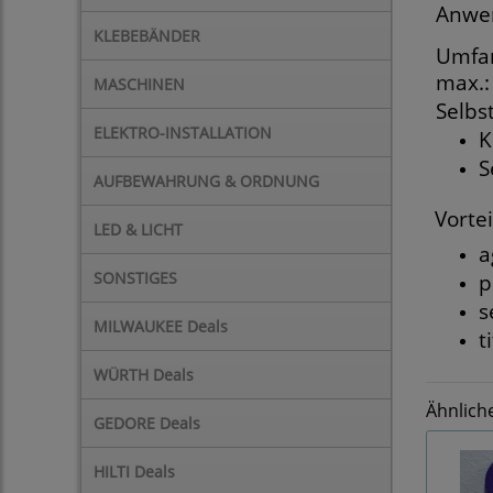
Anwe
KLEBEBÄNDER
Umfan
max.:
MASCHINEN
Selbs
ELEKTRO-INSTALLATION
K
S
AUFBEWAHRUNG & ORDNUNG
Vorte
LED & LICHT
a
SONSTIGES
p
s
MILWAUKEE Deals
t
WÜRTH Deals
Ähnlich
GEDORE Deals
HILTI Deals