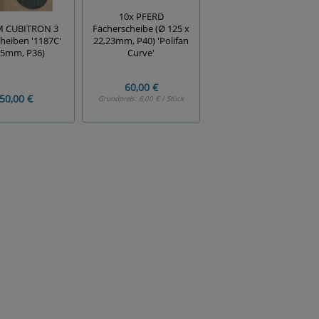
10x PFERD
M CUBITRON 3
Fächerscheibe (Ø 125 x
cheiben '1187C'
22,23mm, P40) 'Polifan
25mm, P36)
Curve'
60,00 €
50,00 €
Grundpreis:
6,00 € / Stück