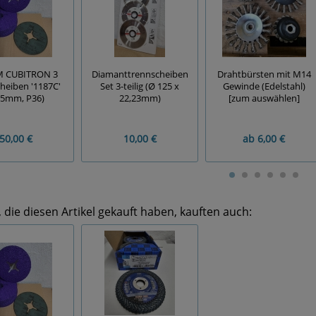
M CUBITRON 3
Diamanttrennscheiben
Drahtbürsten mit M14
cheiben '1187C'
Set 3-teilig (Ø 125 x
Gewinde (Edelstahl)
25mm, P36)
22,23mm)
[zum auswählen]
50,00 €
10,00 €
ab
6,00 €
die diesen Artikel gekauft haben, kauften auch: