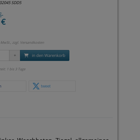
02045 SDD5
€
 €
 MwSt., zzgl.
Versandkosten
in den Warenkorb
zeit: 1 bis 3 Tage
n
tweet