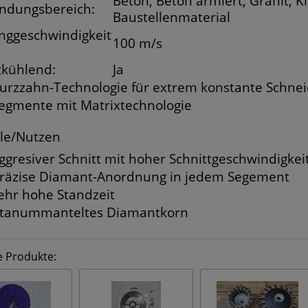
Beton, Beton armiert, Granit, K
ndungsbereich:
Baustellenmaterial
ggeschwindigkeit
100 m/s
tkühlend:
Ja
urzzahn-Technologie für extrem konstante Schnei
egmente mit Matrixtechnologie
ile/Nutzen
ggresiver Schnitt mit hoher Schnittgeschwindigkei
räzise Diamant-Anordnung in jedem Segement
ehr hohe Standzeit
itanummanteltes Diamantkorn
e Produkte: