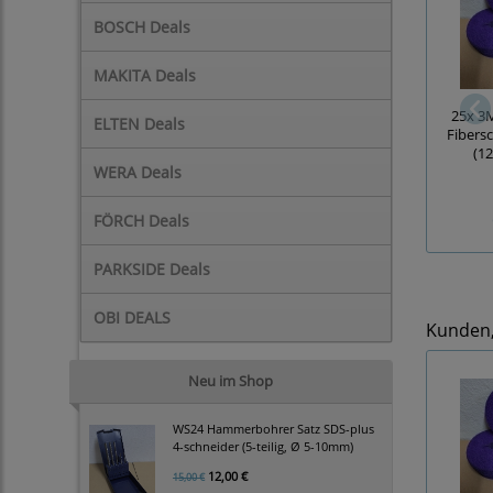
BOSCH Deals
MAKITA Deals
25x 3
ELTEN Deals
Fibers
(1
WERA Deals
FÖRCH Deals
PARKSIDE Deals
OBI DEALS
Kunden, 
Neu im Shop
WS24 Hammerbohrer Satz SDS-plus
4-schneider (5-teilig, Ø 5-10mm)
12,00 €
15,00 €