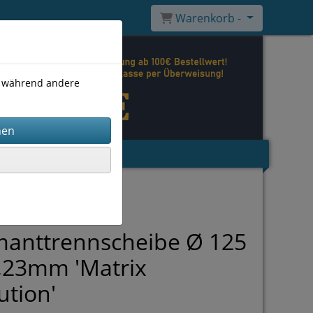
Warenkorb -
), während andere
manttrennscheibe Ø 125
,23mm 'Matrix
ution'