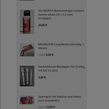
50x WÜRTH Abbrechklingen schwarz
extrem scharf (18 × 0,5 mm)
071566031
20,00 €
MILWAUKEE Lang-Bitsatz (10-teilig, L:
50mm)
6,00 €
10,00 €
Steckschlüssel Bitadapter Set (3-teilig,
1/4 3/8 1/2 Zoll)
5,00 €
Spanngurt mit Ratsche und Haken
(zum auswählen)
12,00 €
15,00 €