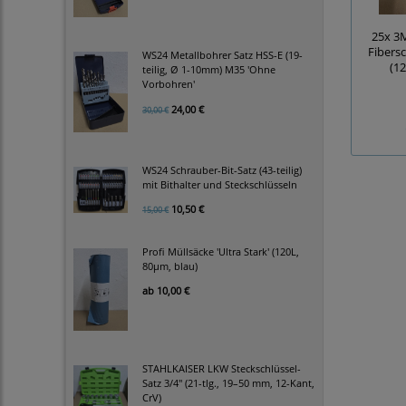
25x 3
Fibers
WS24 Metallbohrer Satz HSS-E (19-
(1
teilig, Ø 1-10mm) M35 'Ohne
Vorbohren'
24,00 €
30,00 €
WS24 Schrauber-Bit-Satz (43-teilig)
mit Bithalter und Steckschlüsseln
10,50 €
15,00 €
Profi Müllsäcke 'Ultra Stark' (120L,
80µm, blau)
ab
10,00 €
STAHLKAISER LKW Steckschlüssel-
Satz 3/4" (21-tlg., 19–50 mm, 12-Kant,
CrV)