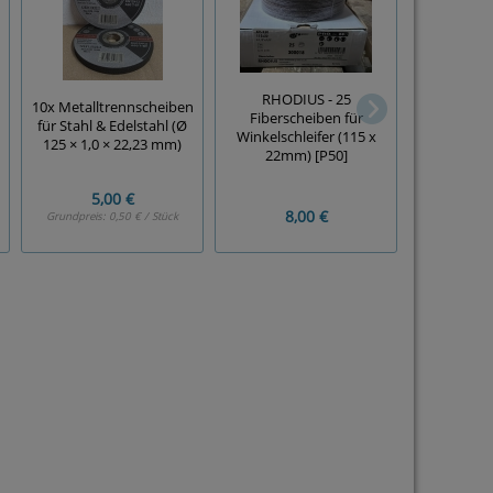
RHODIUS - 25
10x Metalltrennscheiben
Fiberscheiben für
Holz-Rasp
für Stahl & Edelstahl (Ø
Winkelschleifer (115 x
125 x 
125 × 1,0 × 22,23 mm)
22mm) [P50]
5,00 €
8,00 €
15,00 €
Grundpreis:
0,50 € / Stück