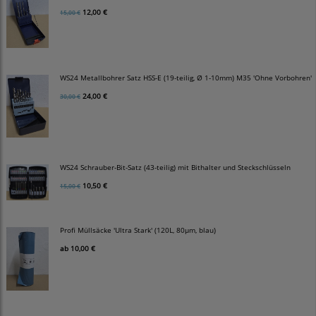
12,00 €
15,00 €
WS24 Metallbohrer Satz HSS-E (19-teilig, Ø 1-10mm) M35 'Ohne Vorbohren'
24,00 €
30,00 €
WS24 Schrauber-Bit-Satz (43-teilig) mit Bithalter und Steckschlüsseln
10,50 €
15,00 €
Profi Müllsäcke 'Ultra Stark' (120L, 80µm, blau)
ab
10,00 €