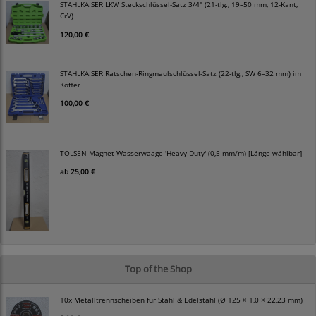
STAHLKAISER LKW Steckschlüssel-Satz 3/4" (21-tlg., 19–50 mm, 12-Kant,
CrV)
120,00 €
STAHLKAISER Ratschen-Ringmaulschlüssel-Satz (22-tlg., SW 6–32 mm) im
Koffer
100,00 €
TOLSEN Magnet-Wasserwaage 'Heavy Duty' (0,5 mm/m) [Länge wählbar]
ab
25,00 €
Top of the Shop
10x Metalltrennscheiben für Stahl & Edelstahl (Ø 125 × 1,0 × 22,23 mm)