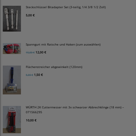
Steckschlüssel Bitadapter Set (3-teilig, 1/4 3/8 1/2 Zoll)
5,00 €
Spanngurt mit Ratsche und Haken (zum auswählen)
12,00 €
15,00 €
Flächenstreicher abgewinkelt (120mm)
1,50 €
5,00 €
WÜRTH 2K Cuttermesser mit 3x schwarzer Abbrechklinge (18 mm) –
071566295
10,00 €