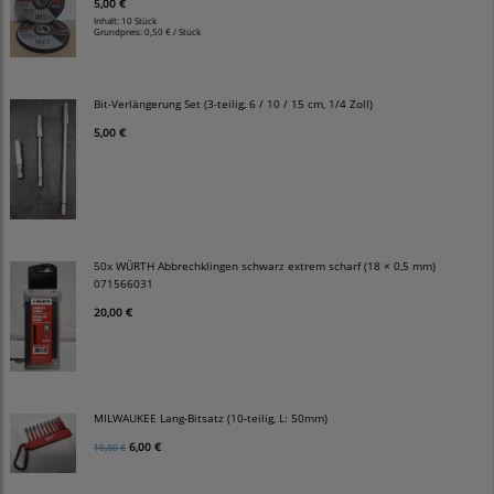
5,00 €
Inhalt: 10 Stück
Grundpreis:
0,50 € / Stück
Bit-Verlängerung Set (3-teilig, 6 / 10 / 15 cm, 1/4 Zoll)
5,00 €
50x WÜRTH Abbrechklingen schwarz extrem scharf (18 × 0,5 mm)
071566031
20,00 €
MILWAUKEE Lang-Bitsatz (10-teilig, L: 50mm)
6,00 €
10,00 €