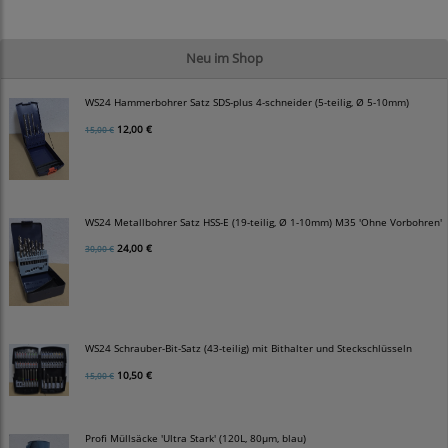
Neu im Shop
WS24 Hammerbohrer Satz SDS-plus 4-schneider (5-teilig, Ø 5-10mm)
12,00 €
15,00 €
WS24 Metallbohrer Satz HSS-E (19-teilig, Ø 1-10mm) M35 'Ohne Vorbohren'
24,00 €
30,00 €
WS24 Schrauber-Bit-Satz (43-teilig) mit Bithalter und Steckschlüsseln
10,50 €
15,00 €
Profi Müllsäcke 'Ultra Stark' (120L, 80µm, blau)