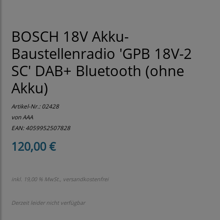
BOSCH 18V Akku-
Baustellenradio 'GPB 18V-2
SC' DAB+ Bluetooth (ohne
Akku)
Artikel-Nr.:
02428
von AAA
EAN: 4059952507828
120,00 €
inkl. 19,00 % MwSt., versandkostenfrei
Derzeit leider nicht verfügbar