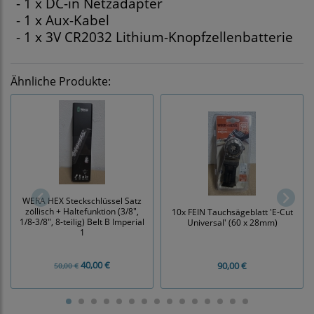
- 1 x DC-in Netzadapter
- 1 x Aux-Kabel
- 1 x 3V CR2032 Lithium-Knopfzellenbatterie
Ähnliche Produkte:
WERA HEX Steckschlüssel Satz
zöllisch + Haltefunktion (3/8",
10x FEIN Tauchsägeblatt 'E-Cut
1/8-3/8", 8-teilig) Belt B Imperial
Universal' (60 x 28mm)
1
40,00 €
90,00 €
50,00 €