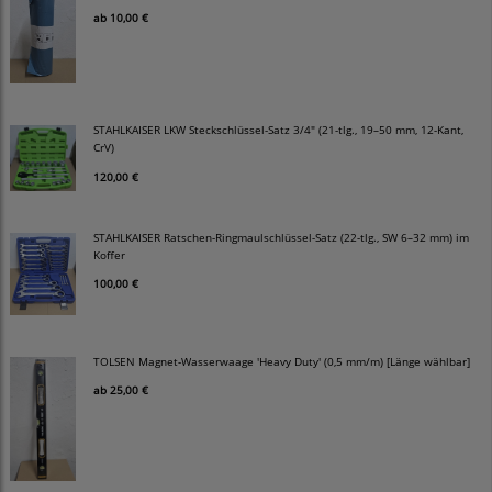
ab
10,00 €
STAHLKAISER LKW Steckschlüssel-Satz 3/4" (21-tlg., 19–50 mm, 12-Kant,
CrV)
120,00 €
STAHLKAISER Ratschen-Ringmaulschlüssel-Satz (22-tlg., SW 6–32 mm) im
Koffer
100,00 €
TOLSEN Magnet-Wasserwaage 'Heavy Duty' (0,5 mm/m) [Länge wählbar]
ab
25,00 €