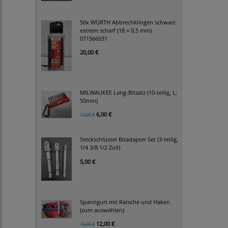
50x WÜRTH Abbrechklingen schwarz
extrem scharf (18 × 0,5 mm)
071566031
20,00 €
MILWAUKEE Lang-Bitsatz (10-teilig, L:
50mm)
6,00 €
10,00 €
Steckschlüssel Bitadapter Set (3-teilig,
1/4 3/8 1/2 Zoll)
5,00 €
Spanngurt mit Ratsche und Haken
(zum auswählen)
12,00 €
15,00 €