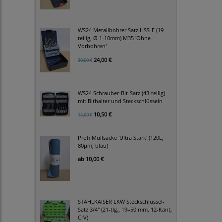
WS24 Metallbohrer Satz HSS-E (19-
teilig, Ø 1-10mm) M35 'Ohne
Vorbohren'
24,00 €
30,00 €
WS24 Schrauber-Bit-Satz (43-teilig)
mit Bithalter und Steckschlüsseln
10,50 €
15,00 €
Profi Müllsäcke 'Ultra Stark' (120L,
80µm, blau)
ab
10,00 €
STAHLKAISER LKW Steckschlüssel-
Satz 3/4" (21-tlg., 19–50 mm, 12-Kant,
CrV)