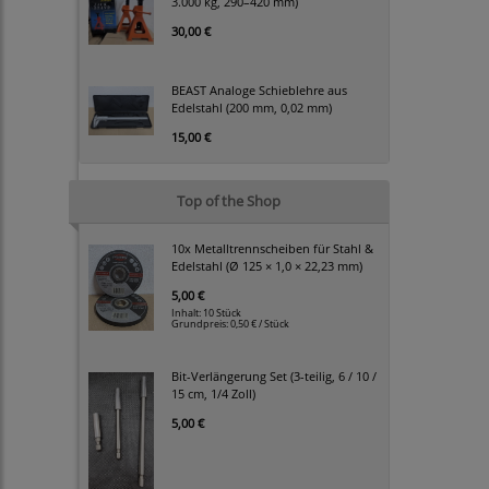
3.000 kg, 290–420 mm)
30,00 €
BEAST Analoge Schieblehre aus
Edelstahl (200 mm, 0,02 mm)
15,00 €
Top of the Shop
10x Metalltrennscheiben für Stahl &
Edelstahl (Ø 125 × 1,0 × 22,23 mm)
5,00 €
Inhalt: 10 Stück
Grundpreis:
0,50 € / Stück
Bit-Verlängerung Set (3-teilig, 6 / 10 /
15 cm, 1/4 Zoll)
5,00 €