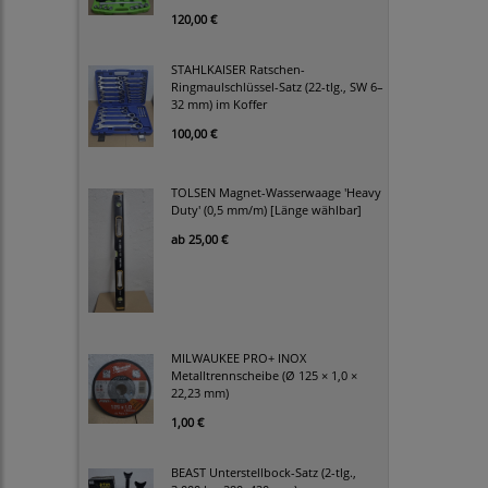
120,00 €
STAHLKAISER Ratschen-
Ringmaulschlüssel-Satz (22-tlg., SW 6–
32 mm) im Koffer
100,00 €
TOLSEN Magnet-Wasserwaage 'Heavy
Duty' (0,5 mm/m) [Länge wählbar]
ab
25,00 €
MILWAUKEE PRO+ INOX
Metalltrennscheibe (Ø 125 × 1,0 ×
22,23 mm)
1,00 €
BEAST Unterstellbock-Satz (2-tlg.,