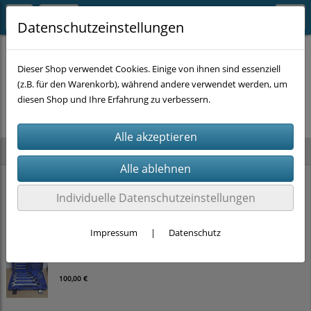
Datenschutzeinstellungen
Dieser Shop verwendet Cookies. Einige von ihnen sind essenziell
(z.B. für den Warenkorb), während andere verwendet werden, um
Es wurden leider keine Produkte gefunden.
diesen Shop und Ihre Erfahrung zu verbessern.
Neu im Shop
STAHLKAISER LKW Steckschlüssel-Satz 3/4" (21-tlg., 19–50 mm, 12-Kant,
CrV)
Individuelle Datenschutzeinstellungen
120,00 €
Impressum
|
Datenschutz
STAHLKAISER Ratschen-Ringmaulschlüssel-Satz (22-tlg., SW 6–32 mm) im
Koffer
100,00 €