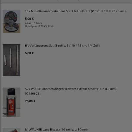
10x Metalltrennscheiben für Stahl & Edelstahl (Ø 125 × 1,0 × 22,23 mm)
5,00 €
Inhalt: 10 Stück
Grundpreis:
0,50 € / Stück
Bit-Verlängerung Set (3-teilig, 6 / 10 / 15 cm, 1/4 Zoll)
5,00 €
50x WÜRTH Abbrechklingen schwarz extrem scharf (18 × 0,5 mm)
071566031
20,00 €
MILWAUKEE Lang-Bitsatz (10-teilig, L: 50mm)