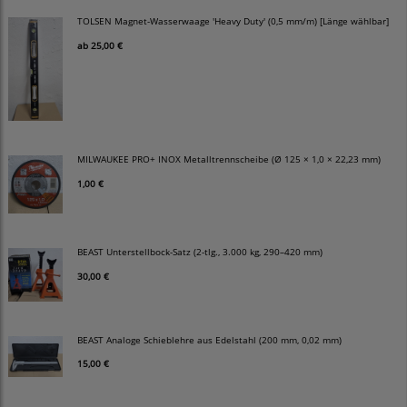
TOLSEN Magnet-Wasserwaage 'Heavy Duty' (0,5 mm/m) [Länge wählbar]
ab
25,00 €
MILWAUKEE PRO+ INOX Metalltrennscheibe (Ø 125 × 1,0 × 22,23 mm)
1,00 €
BEAST Unterstellbock-Satz (2-tlg., 3.000 kg, 290–420 mm)
30,00 €
BEAST Analoge Schieblehre aus Edelstahl (200 mm, 0,02 mm)
15,00 €