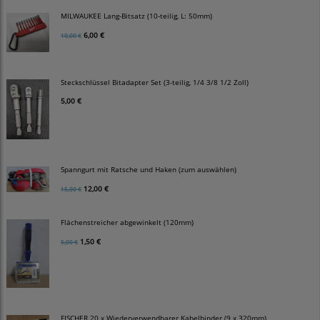
MILWAUKEE Lang-Bitsatz (10-teilig, L: 50mm)
6,00 €
10,00 €
Steckschlüssel Bitadapter Set (3-teilig, 1/4 3/8 1/2 Zoll)
5,00 €
Spanngurt mit Ratsche und Haken (zum auswählen)
12,00 €
15,00 €
Flächenstreicher abgewinkelt (120mm)
1,50 €
5,00 €
FISCHER 20 x Wiederverwendbarer Kabelbinder (9 x 320mm)