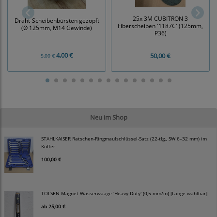
25x 3M CUBITRON 3
Draht-Scheibenbürsten gezopft
Fiberscheiben '1187C' (125mm,
(Ø 125mm, M14 Gewinde)
P36)
4,00 €
50,00 €
5,00 €
Neu im Shop
STAHLKAISER Ratschen-Ringmaulschlüssel-Satz (22-tlg., SW 6–32 mm) im
Koffer
100,00 €
TOLSEN Magnet-Wasserwaage 'Heavy Duty' (0,5 mm/m) [Länge wählbar]
ab
25,00 €