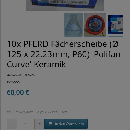
10x PFERD Fächerscheibe (Ø
125 x 22,23mm, P60) 'Polifan
Curve' Keramik
Artikel-Nr.:
02626
von AAA
60,00 €
inkl. 19,00 % MwSt., zzgl.
Versandkosten
in den Warenkorb