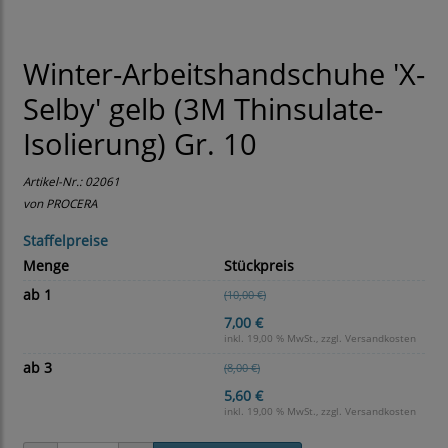
Winter-Arbeitshandschuhe 'X-
Selby' gelb (3M Thinsulate-
Isolierung) Gr. 10
Artikel-Nr.:
02061
von PROCERA
Staffelpreise
Menge
Stückpreis
ab 1
(10,00 €)
7,00 €
inkl. 19,00 % MwSt., zzgl.
Versandkosten
ab 3
(8,00 €)
5,60 €
inkl. 19,00 % MwSt., zzgl.
Versandkosten