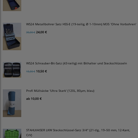
WS24 Metallbohrer Satz HSS-E (19-teilig, Ø 1-10mm) M35 'Ohne Vorbohren'
24,00 €
30,00 €
WS24 Schrauber-Bit-Satz (43-teilig) mit Bithalter und Steckschlüsseln
10,50 €
15,00 €
Profi Müllsäcke 'Ultra Stark' (120L, 80µm, blau)
ab
10,00 €
STAHLKAISER LKW Steckschlüssel-Satz 3/4" (21-tlg., 19–50 mm, 12-Kant,
CrV)