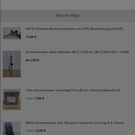
Neu im Shop
PRITEX Einhand-Bauschaumpistole mit PTFE Beschichtung (2K-Griff)
15,00 €
Stockschrauben Solar Edelstahl (M10 x 200mm, SW 7) DIN 6923 + EPDM
ab
2,00 €
100x Holzschrauben Linsenkopf Torx (Ø 6,0 x 80mm) Edelstahl A2
7,00 €
10,00 €
WS24 Hammerbohrer Satz SDS-plus 4-schneider (5-teilig, Ø 5-10mm)
12,00 €
15,00 €