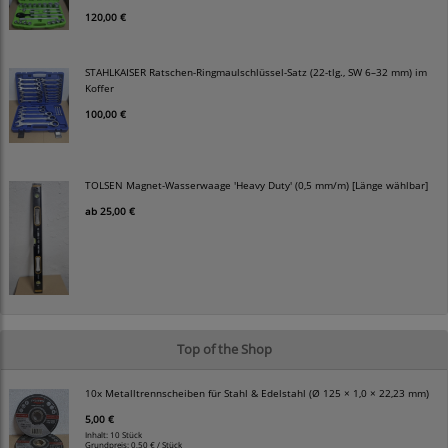
120,00 €
STAHLKAISER Ratschen-Ringmaulschlüssel-Satz (22-tlg., SW 6–32 mm) im
Koffer
100,00 €
TOLSEN Magnet-Wasserwaage 'Heavy Duty' (0,5 mm/m) [Länge wählbar]
ab
25,00 €
Top of the Shop
10x Metalltrennscheiben für Stahl & Edelstahl (Ø 125 × 1,0 × 22,23 mm)
5,00 €
Inhalt: 10 Stück
Grundpreis:
0,50 € / Stück