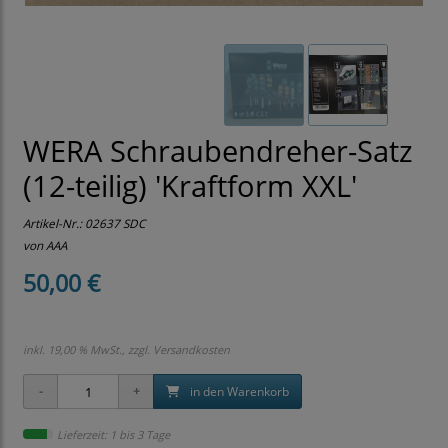
WERA Schraubendreher-Satz
(12-teilig) 'Kraftform XXL'
Artikel-Nr.:
02637 SDC
von AAA
50,00 €
inkl. 19,00 % MwSt., zzgl.
Versandkosten
in den Warenkorb
Lieferzeit: 1 bis 3 Tage