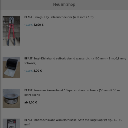
Neu im Shop
BEAST Heavy-Duty Bolzenschneider (450 mm / 18")
12,00 €
15,00 €
BEAST Butyl-Dichtband selbstklebend wasserdicht (100 mm × 5 m, 0,8 mm,
schwarz)
8,00 €
10,00 €
BEAST Premium Panzerband / Reparaturband schwarz (50 mm × 50 m,
extra stark)
ab
5,00 €
BEAST Innensechskant-Winkelschlüssel-Satz mit Kugelkopf (9-tlg., 1,5–10
mm)