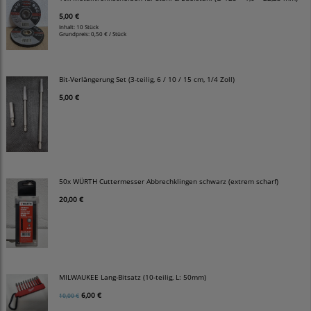
5,00 €
Inhalt: 10 Stück
Grundpreis:
0,50 € / Stück
Bit-Verlängerung Set (3-teilig, 6 / 10 / 15 cm, 1/4 Zoll)
5,00 €
50x WÜRTH Cuttermesser Abbrechklingen schwarz (extrem scharf)
20,00 €
MILWAUKEE Lang-Bitsatz (10-teilig, L: 50mm)
6,00 €
10,00 €