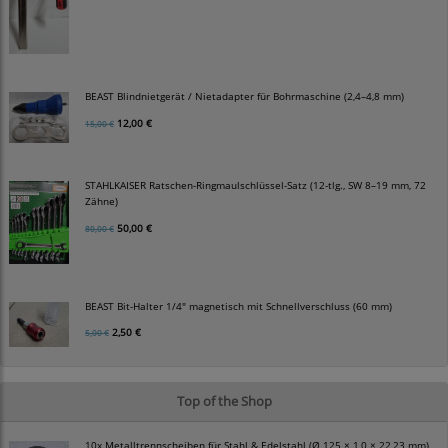
BEAST Blindnietgerät / Nietadapter für Bohrmaschine (2,4–4,8 mm)
12,00 €
15,00 €
STAHLKAISER Ratschen-Ringmaulschlüssel-Satz (12-tlg., SW 8–19 mm, 72
Zähne)
50,00 €
80,00 €
BEAST Bit-Halter 1/4" magnetisch mit Schnellverschluss (60 mm)
2,50 €
5,00 €
Top of the Shop
10x Metalltrennscheiben für Stahl & Edelstahl (Ø 125 × 1,0 × 22,23 mm)