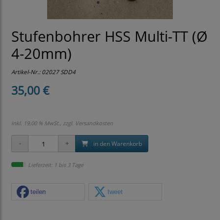
Stufenbohrer HSS Multi-TT (Ø
4-20mm)
Artikel-Nr.:
02027 SDD4
35,00 €
inkl. 19,00 % MwSt., zzgl.
Versandkosten
in den Warenkorb
Lieferzeit: 1 bis 3 Tage
teilen
tweet