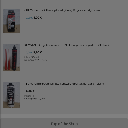
CHEMOFAST 2K Flüssigdübel (25ml) Vinylester styrolfrei
9,00 €
10,00 €
REMSTALER Injektionsmörtel PESF Polyester styrolfrei (300ml)
8,50 €
10,00 €
Inhalt: 300 ml
Grundpreis:
28,33 € / l
TECPO Unterbodenschutz schwarz überlackierbar (1 Liter)
10,00 €
Inhalt: 1 l
Grundpreis:
10,00 € / l
Top of the Shop