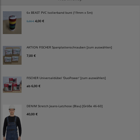
6x BEAST PVC Isolierband bunt (19mm x 5m)
4,00 €
5,00 €
AKTION FISCHER Spanplattenschrauben [zum auswählen]
7,00 €
FISCHER Universaldübel 'DuoPower' [zum auswählen]
ab
6,00 €
DENIM Stretch Jeans-Latzhose (Blau) [Größe 46-60]
40,00 €