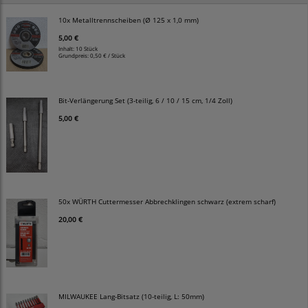
10x Metalltrennscheiben (Ø 125 x 1,0 mm)
5,00 €
Inhalt: 10 Stück
Grundpreis:
0,50 € / Stück
Bit-Verlängerung Set (3-teilig, 6 / 10 / 15 cm, 1/4 Zoll)
5,00 €
50x WÜRTH Cuttermesser Abbrechklingen schwarz (extrem scharf)
20,00 €
MILWAUKEE Lang-Bitsatz (10-teilig, L: 50mm)