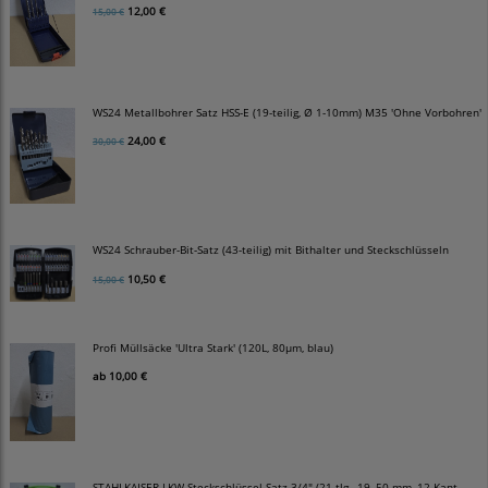
12,00 €
15,00 €
WS24 Metallbohrer Satz HSS-E (19-teilig, Ø 1-10mm) M35 'Ohne Vorbohren'
24,00 €
30,00 €
WS24 Schrauber-Bit-Satz (43-teilig) mit Bithalter und Steckschlüsseln
10,50 €
15,00 €
Profi Müllsäcke 'Ultra Stark' (120L, 80µm, blau)
ab
10,00 €
STAHLKAISER LKW Steckschlüssel-Satz 3/4" (21-tlg., 19–50 mm, 12-Kant,