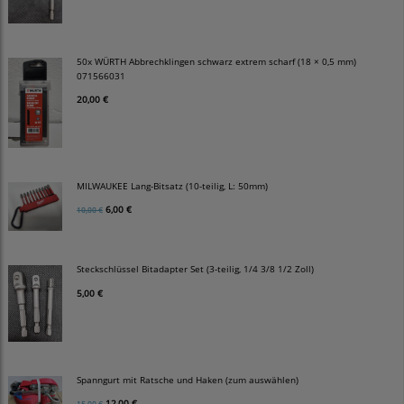
50x WÜRTH Abbrechklingen schwarz extrem scharf (18 × 0,5 mm)
071566031
20,00 €
MILWAUKEE Lang-Bitsatz (10-teilig, L: 50mm)
6,00 €
10,00 €
Steckschlüssel Bitadapter Set (3-teilig, 1/4 3/8 1/2 Zoll)
5,00 €
Spanngurt mit Ratsche und Haken (zum auswählen)
12,00 €
15,00 €