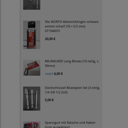
50x WÜRTH Abbrechklingen schwarz
extrem scharf (18 × 0,5 mm)
071566031
20,00 €
MILWAUKEE Lang-Bitsatz (10-teilig, L:
50mm)
6,00 €
10,00 €
Steckschlüssel Bitadapter Set (3-teilig,
1/4 3/8 1/2 Zoll)
5,00 €
Spanngurt mit Ratsche und Haken
(zum auswählen)