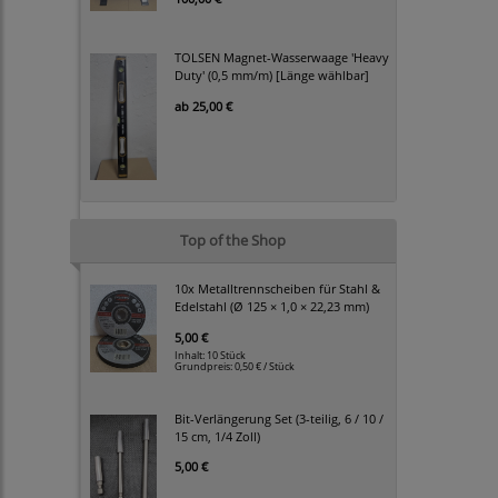
TOLSEN Magnet-Wasserwaage 'Heavy
Duty' (0,5 mm/m) [Länge wählbar]
ab
25,00 €
Top of the Shop
10x Metalltrennscheiben für Stahl &
Edelstahl (Ø 125 × 1,0 × 22,23 mm)
5,00 €
Inhalt: 10 Stück
Grundpreis:
0,50 € / Stück
Bit-Verlängerung Set (3-teilig, 6 / 10 /
15 cm, 1/4 Zoll)
5,00 €