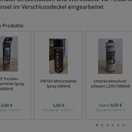
insel im Verschlussdeckel eingearbeitet
e Produkte:
E Trocken-
Unterbodenschutz
PRITEX Motorstarter
rmittel Spray
schwarz L250 (1000ml)
Spray (400ml)
(400ml)
8,00 €
6,00 €
5,00 €
10,00 €
preis:
15,00 € / l
Grundpreis:
12,50 € / l
Grundpreis:
8,00 € / l