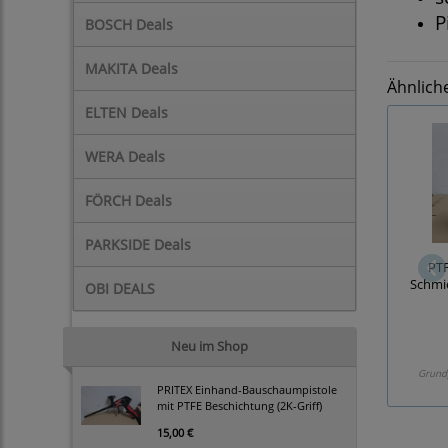
P
BOSCH Deals
MAKITA Deals
Ähnlich
ELTEN Deals
WERA Deals
FÖRCH Deals
PARKSIDE Deals
PTF
Schmie
OBI DEALS
Neu im Shop
Grund
PRITEX Einhand-Bauschaumpistole
mit PTFE Beschichtung (2K-Griff)
15,00 €