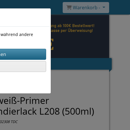
Warenkorb -
), während andere
weiß-Primer
dierlack L208 (500ml)
02308 TDC