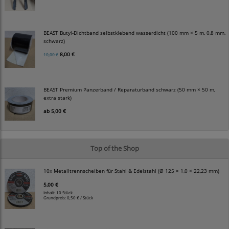
BEAST Butyl-Dichtband selbstklebend wasserdicht (100 mm × 5 m, 0,8 mm,
schwarz)
8,00 €
10,00 €
BEAST Premium Panzerband / Reparaturband schwarz (50 mm × 50 m,
extra stark)
ab
5,00 €
Top of the Shop
10x Metalltrennscheiben für Stahl & Edelstahl (Ø 125 × 1,0 × 22,23 mm)
5,00 €
Inhalt: 10 Stück
Grundpreis:
0,50 € / Stück