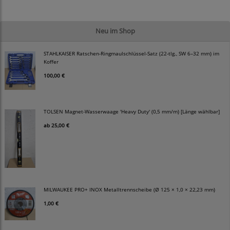
Neu im Shop
STAHLKAISER Ratschen-Ringmaulschlüssel-Satz (22-tlg., SW 6–32 mm) im
Koffer
100,00 €
TOLSEN Magnet-Wasserwaage 'Heavy Duty' (0,5 mm/m) [Länge wählbar]
ab
25,00 €
MILWAUKEE PRO+ INOX Metalltrennscheibe (Ø 125 × 1,0 × 22,23 mm)
1,00 €