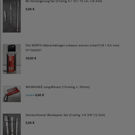
Bit-Verlängerung Set (3-teilig, 6 / 10 / 15 cm, 1/4 Zoll)
5,00 €
50x WÜRTH Abbrechklingen schwarz extrem scharf (18 × 0,5 mm)
071566031
20,00 €
MILWAUKEE Lang-Bitsatz (10-teilig, L: 50mm)
6,00 €
10,00 €
Steckschlüssel Bitadapter Set (3-teilig, 1/4 3/8 1/2 Zoll)
5,00 €