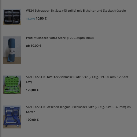
WS24 Schrauber-Bit-Satz (43-teilig) mit Bithalter und Steckschlüsseln
10,50 €
15,00 €
Profi Müllsäcke 'Ultra Stark' (120L, 80µm, blau)
ab
10,00 €
STAHLKAISER LKW Steckschlüssel-Satz 3/4" (21-tlg., 19–50 mm, 12-Kant,
CrV)
120,00 €
STAHLKAISER Ratschen-Ringmaulschlüssel-Satz (22-tlg., SW 6–32 mm) im
Koffer
100,00 €