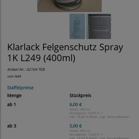
Klarlack Felgenschutz Spray
1K L249 (400ml)
Artikel-Nr.:
02164 TEB
von AAA
Staffelpreise
Menge
Stückpreis
ab 1
6,00 €
Inhalt: 400 ml
Grundpreis:
15,00 € / l
inkl. 19,00 % MwSt., zzgl.
Versandkosten
ab 3
5,00 €
Inhalt: 400 ml
Grundpreis:
12,50 € / l
inkl. 19,00 % MwSt., zzgl.
Versandkosten