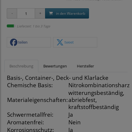
in den Warenkorb
Lieferzeit: 1 bis 3 Tage
teilen
tweet
Beschreibung
Bewertungen
Hersteller
Basis-, Container-, Deck- und Klarlacke
Chemische Basis:
Nitrokombinationsharz
witterungsbeständig,
Materialeigenschaften:
abriebfest,
kraftstoffbeständig
Schwermetallfrei:
Ja
Aromatenfrei:
Nein
Korrosionsschutz:
Ja