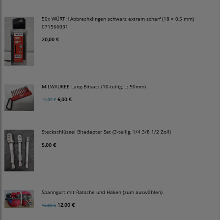
50x WÜRTH Abbrechklingen schwarz extrem scharf (18 × 0,5 mm)
071566031
20,00 €
MILWAUKEE Lang-Bitsatz (10-teilig, L: 50mm)
6,00 €
10,00 €
Steckschlüssel Bitadapter Set (3-teilig, 1/4 3/8 1/2 Zoll)
5,00 €
Spanngurt mit Ratsche und Haken (zum auswählen)
12,00 €
15,00 €