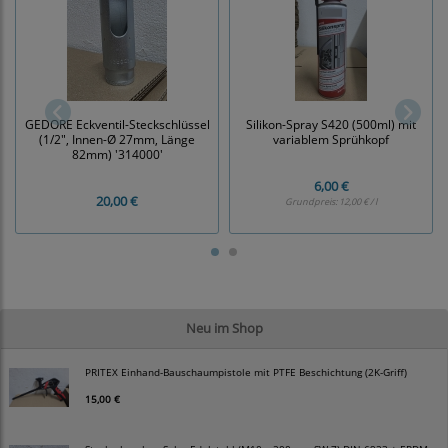
GEDORE Eckventil-Steckschlüssel
Silikon-Spray S420 (500ml) mit
(1/2", Innen-Ø 27mm, Länge
variablem Sprühkopf
82mm) '314000'
6,00 €
20,00 €
Grundpreis:
12,00 € / l
Neu im Shop
PRITEX Einhand-Bauschaumpistole mit PTFE Beschichtung (2K-Griff)
15,00 €