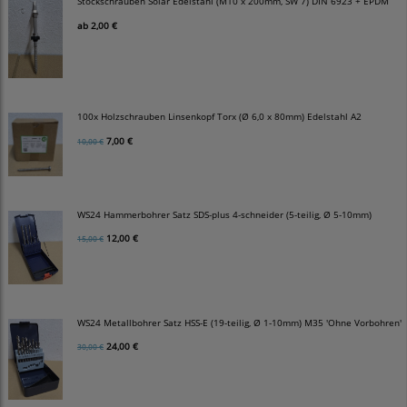
Stockschrauben Solar Edelstahl (M10 x 200mm, SW 7) DIN 6923 + EPDM
ab
2,00 €
100x Holzschrauben Linsenkopf Torx (Ø 6,0 x 80mm) Edelstahl A2
7,00 €
10,00 €
WS24 Hammerbohrer Satz SDS-plus 4-schneider (5-teilig, Ø 5-10mm)
12,00 €
15,00 €
WS24 Metallbohrer Satz HSS-E (19-teilig, Ø 1-10mm) M35 'Ohne Vorbohren'
24,00 €
30,00 €