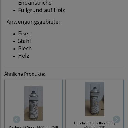
Endanstrichs
Füllgrund auf Holz
Anwengungsgebiete:
Eisen
Stahl
Blech
Holz
Ähnliche Produkte:
Lack hitzefest silber Spray
Klarlack 1K Spray (400ml) L248
(400ml) L230