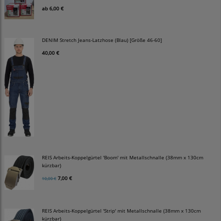
ab
6,00 €
DENIM Stretch Jeans-Latzhose (Blau) [Größe 46-60]
40,00 €
REIS Arbeits-Koppelgürtel 'Boom' mit Metallschnalle (38mm x 130cm
kürzbar)
7,00 €
10,00 €
REIS Arbeits-Koppelgürtel 'Strip' mit Metallschnalle (38mm x 130cm
kürzbar)