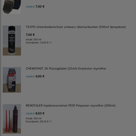
7,00 €
10,00 €
TECPO Unterbodenschutz schwarz überlackierbar (500ml Spraydose)
7,00 €
Inhalt: 500 ml
Grundpreis:
14,00 € / l
CHEMOFAST 2K Flüssigdübel (25ml) Vinylester styrolfrei
9,00 €
10,00 €
REMSTALER Injektionsmörtel PESF Polyester styrolfrei (300ml)
8,50 €
10,00 €
Inhalt: 300 ml
Grundpreis:
28,33 € / l