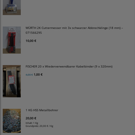
WÜRTH 2K Cuttermesser mit 3x schwarzer Abbrechklinge (18 mm) –
071566295
10,00 €
FISCHER 20 x Wiederverwendbarer Kabelbinder (9 x 320mm)
1,00 €
4,00 €
1 KG HSS Metallbohrer
20,00 €
Inhalt: 1 Kg
Grundpreis:
20,00 € / Kg