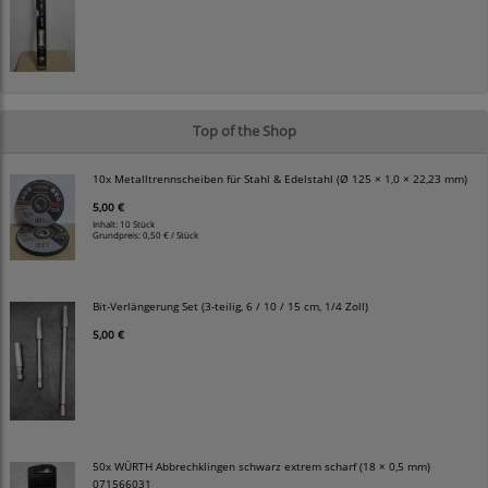
Top of the Shop
10x Metalltrennscheiben für Stahl & Edelstahl (Ø 125 × 1,0 × 22,23 mm)
5,00 €
Inhalt: 10 Stück
Grundpreis:
0,50 € / Stück
Bit-Verlängerung Set (3-teilig, 6 / 10 / 15 cm, 1/4 Zoll)
5,00 €
50x WÜRTH Abbrechklingen schwarz extrem scharf (18 × 0,5 mm)
071566031