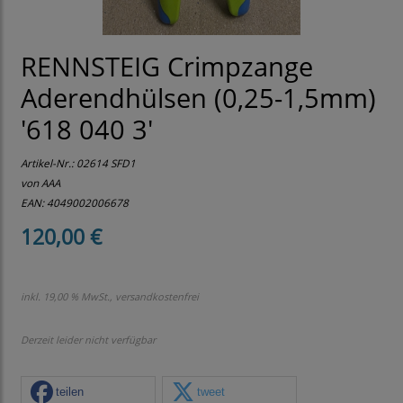
RENNSTEIG Crimpzange
Aderendhülsen (0,25-1,5mm)
'618 040 3'
Artikel-Nr.:
02614 SFD1
von AAA
EAN: 4049002006678
120,00 €
inkl. 19,00 % MwSt., versandkostenfrei
Derzeit leider nicht verfügbar
teilen
tweet