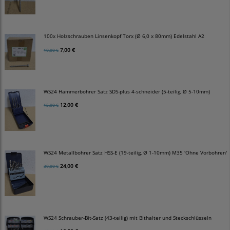
100x Holzschrauben Linsenkopf Torx (Ø 6,0 x 80mm) Edelstahl A2
7,00 €
10,00 €
WS24 Hammerbohrer Satz SDS-plus 4-schneider (5-teilig, Ø 5-10mm)
12,00 €
15,00 €
WS24 Metallbohrer Satz HSS-E (19-teilig, Ø 1-10mm) M35 'Ohne Vorbohren'
24,00 €
30,00 €
WS24 Schrauber-Bit-Satz (43-teilig) mit Bithalter und Steckschlüsseln