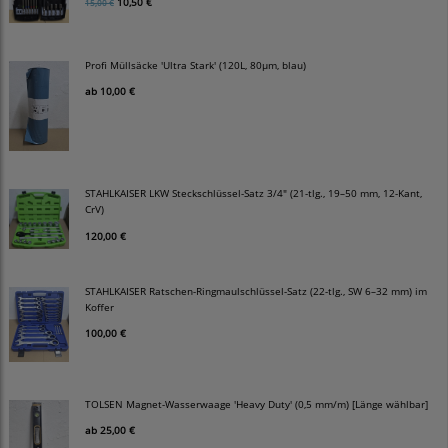
10,50 €
15,00 €
Profi Müllsäcke 'Ultra Stark' (120L, 80µm, blau)
ab
10,00 €
STAHLKAISER LKW Steckschlüssel-Satz 3/4" (21-tlg., 19–50 mm, 12-Kant,
CrV)
120,00 €
STAHLKAISER Ratschen-Ringmaulschlüssel-Satz (22-tlg., SW 6–32 mm) im
Koffer
100,00 €
TOLSEN Magnet-Wasserwaage 'Heavy Duty' (0,5 mm/m) [Länge wählbar]
ab
25,00 €