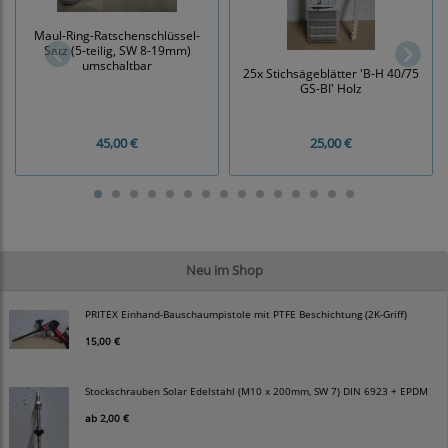
Maul-Ring-Ratschenschlüssel-
Satz (5-teilig, SW 8-19mm)
umschaltbar
25x Stichsägeblätter 'B-H 40/75
GS-BI' Holz
45,00 €
25,00 €
Neu im Shop
PRITEX Einhand-Bauschaumpistole mit PTFE Beschichtung (2K-Griff)
15,00 €
Stockschrauben Solar Edelstahl (M10 x 200mm, SW 7) DIN 6923 + EPDM
ab
2,00 €