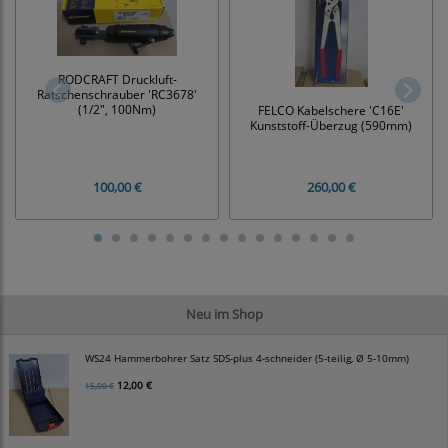
RODCRAFT Druckluft-
Ratschenschrauber 'RC3678'
(1/2", 100Nm)
FELCO Kabelschere 'C16E'
Kunststoff-Überzug (590mm)
100,00 €
260,00 €
Neu im Shop
WS24 Hammerbohrer Satz SDS-plus 4-schneider (5-teilig, Ø 5-10mm)
12,00 €
15,00 €