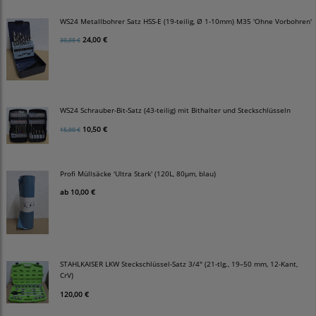
WS24 Metallbohrer Satz HSS-E (19-teilig, Ø 1-10mm) M35 'Ohne Vorbohren'
24,00 €
30,00 €
WS24 Schrauber-Bit-Satz (43-teilig) mit Bithalter und Steckschlüsseln
10,50 €
15,00 €
Profi Müllsäcke 'Ultra Stark' (120L, 80µm, blau)
ab
10,00 €
STAHLKAISER LKW Steckschlüssel-Satz 3/4" (21-tlg., 19–50 mm, 12-Kant,
CrV)
120,00 €