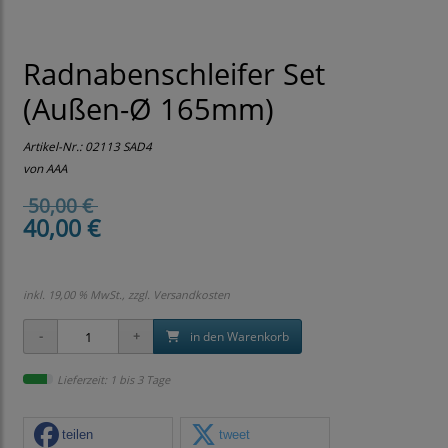
Radnabenschleifer Set
(Außen-Ø 165mm)
Artikel-Nr.:
02113 SAD4
von AAA
50,00 €
40,00 €
inkl. 19,00 % MwSt., zzgl.
Versandkosten
in den Warenkorb
Lieferzeit: 1 bis 3 Tage
teilen
tweet