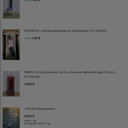
1,50 €
5,00 €
FISCHER 20 x Wiederverwendbarer Kabelbinder (9 x 320mm)
1,00 €
4,00 €
WÜRTH 2K Cuttermesser mit 3x schwarzer Abbrechklinge (18 mm) –
071566295
10,00 €
1 KG HSS Metallbohrer
20,00 €
Inhalt: 1 Kg
Grundpreis:
20,00 € / Kg