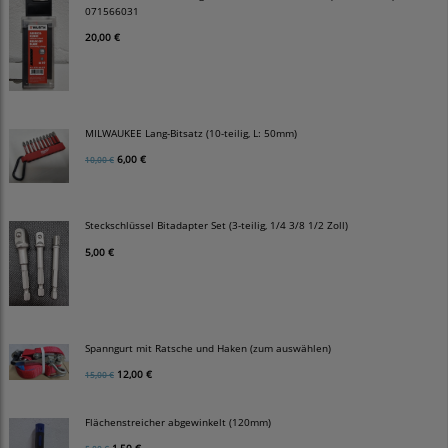
071566031
20,00 €
MILWAUKEE Lang-Bitsatz (10-teilig, L: 50mm)
6,00 €
10,00 €
Steckschlüssel Bitadapter Set (3-teilig, 1/4 3/8 1/2 Zoll)
5,00 €
Spanngurt mit Ratsche und Haken (zum auswählen)
12,00 €
15,00 €
Flächenstreicher abgewinkelt (120mm)