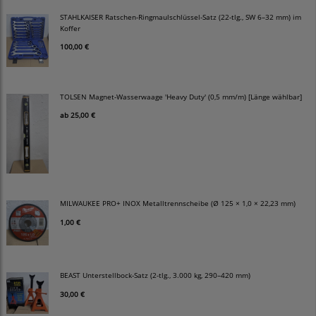
STAHLKAISER Ratschen-Ringmaulschlüssel-Satz (22-tlg., SW 6–32 mm) im
Koffer
100,00 €
TOLSEN Magnet-Wasserwaage 'Heavy Duty' (0,5 mm/m) [Länge wählbar]
ab
25,00 €
MILWAUKEE PRO+ INOX Metalltrennscheibe (Ø 125 × 1,0 × 22,23 mm)
1,00 €
BEAST Unterstellbock-Satz (2-tlg., 3.000 kg, 290–420 mm)
30,00 €