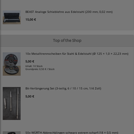
BEAST Analoge Schieblehre aus Edelstahl (200 mm, 0,02 mm)
15,00 €
Top of the Shop
10x Metalltrennscheiben für Stahl & Edelstahl (Ø 125 × 1,0 × 22,23 mm)
5,00 €
Inhalt: 10 Stück
Grundpreis:
0,50 € / Stück
Bit-Verlängerung Set (3-teilig, 6 / 10 / 15 cm, 1/4 Zoll)
5,00 €
50x WÜRTH Abbrechklingen schwarz extrem scharf (18 × 0,5 mm)