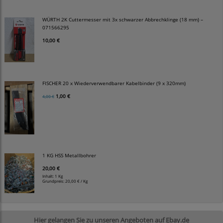
WÜRTH 2K Cuttermesser mit 3x schwarzer Abbrechklinge (18 mm) –
071566295
10,00 €
FISCHER 20 x Wiederverwendbarer Kabelbinder (9 x 320mm)
1,00 €
4,00 €
1 KG HSS Metallbohrer
20,00 €
Inhalt: 1 Kg
Grundpreis:
20,00 € / Kg
Hier gelangen Sie zu unseren Angeboten auf Ebay.de