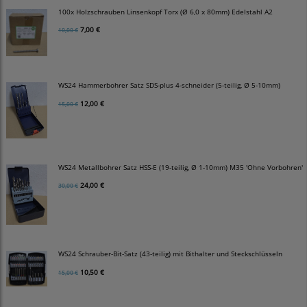
100x Holzschrauben Linsenkopf Torx (Ø 6,0 x 80mm) Edelstahl A2
7,00 €
10,00 €
WS24 Hammerbohrer Satz SDS-plus 4-schneider (5-teilig, Ø 5-10mm)
12,00 €
15,00 €
WS24 Metallbohrer Satz HSS-E (19-teilig, Ø 1-10mm) M35 'Ohne Vorbohren'
24,00 €
30,00 €
WS24 Schrauber-Bit-Satz (43-teilig) mit Bithalter und Steckschlüsseln
10,50 €
15,00 €