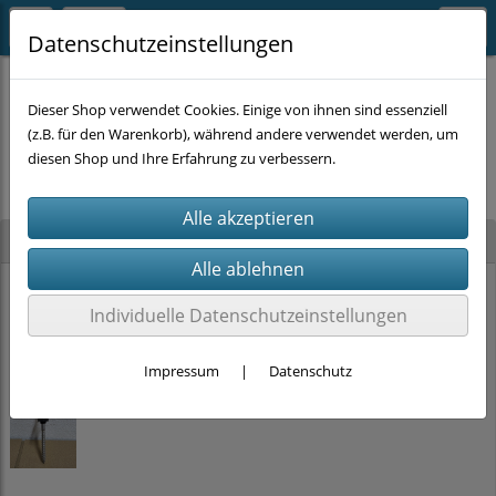
Datenschutzeinstellungen
Dieser Shop verwendet Cookies. Einige von ihnen sind essenziell
(z.B. für den Warenkorb), während andere verwendet werden, um
Es wurden leider keine Produkte gefunden.
diesen Shop und Ihre Erfahrung zu verbessern.
Neu im Shop
PRITEX Einhand-Bauschaumpistole mit PTFE Beschichtung (2K-Griff)
Individuelle Datenschutzeinstellungen
15,00 €
Impressum
|
Datenschutz
Stockschrauben Solar Edelstahl (M10 x 200mm, SW 7) DIN 6923 + EPDM
ab
2,00 €