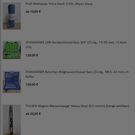
Profi Müllsäcke 'Ultra Stark' (120L, 80µm, blau)
ab
10,00 €
STAHLKAISER LKW Steckschlüssel-Satz 3/4" (21-tlg., 19–50 mm, 12-Kant,
CrV)
120,00 €
STAHLKAISER Ratschen-Ringmaulschlüssel-Satz (22-tlg., SW 6–32 mm) im
Koffer
100,00 €
TOLSEN Magnet-Wasserwaage 'Heavy Duty' (0,5 mm/m) [Länge wählbar]
ab
25,00 €