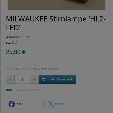
MILWAUKEE Stirnlampe 'HL2-
LED'
Artikel-Nr.:
02720
von AAA
25,00 €
inkl. 19,00 % MwSt., zzgl.
Versandkosten
in den Warenkorb
Lieferzeit: 1 bis 3 Tage
teilen
tweet