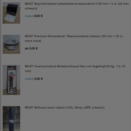
BEAST Butyl-Dichtband selbstklebend wasserdicht (100 mm × 5 m, 0,8 mm,
schwarz)
8,00 €
10,00 €
BEAST Premium Panzerband / Reparaturband schwarz (50 mm × 50 m,
extra stark)
ab
5,00 €
BEAST Innensechskant-Winkelschlüssel-Satz mit Kugelkopf (9-tlg., 1,5–10
mm)
5,00 €
10,00 €
BEAST Müllsack extra robust (120L, 60my, LDPE, schwarz)