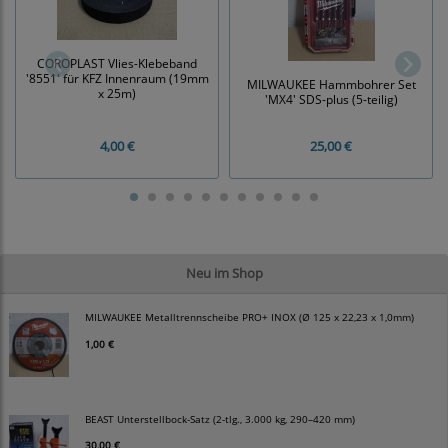
COROPLAST Vlies-Klebeband
'8551' für KFZ Innenraum (19mm
MILWAUKEE Hammbohrer Set
x 25m)
'MX4' SDS-plus (5-teilig)
4,00 €
25,00 €
Neu im Shop
MILWAUKEE Metalltrennscheibe PRO+ INOX (Ø 125 x 22,23 x 1,0mm)
1,00 €
BEAST Unterstellbock-Satz (2-tlg., 3.000 kg, 290–420 mm)
30,00 €