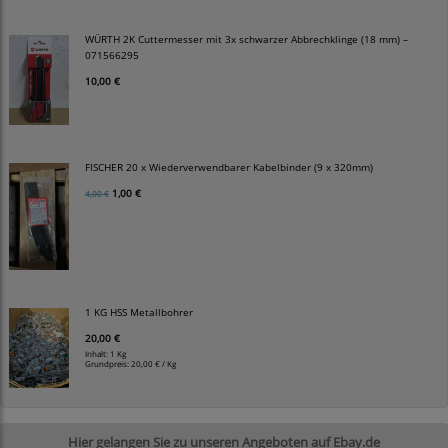
WÜRTH 2K Cuttermesser mit 3x schwarzer Abbrechklinge (18 mm) –
071566295
10,00 €
FISCHER 20 x Wiederverwendbarer Kabelbinder (9 x 320mm)
1,00 €
4,00 €
1 KG HSS Metallbohrer
20,00 €
Inhalt: 1 Kg
Grundpreis:
20,00 € / Kg
Hier gelangen Sie zu unseren Angeboten auf Ebay.de