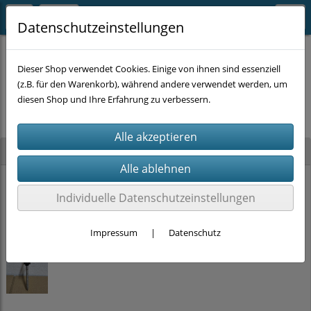
Datenschutzeinstellungen
Dieser Shop verwendet Cookies. Einige von ihnen sind essenziell
(z.B. für den Warenkorb), während andere verwendet werden, um
Es wurden leider keine Produkte gefunden.
diesen Shop und Ihre Erfahrung zu verbessern.
Neu im Shop
PRITEX Einhand-Bauschaumpistole mit PTFE Beschichtung (2K-Griff)
Individuelle Datenschutzeinstellungen
15,00 €
Impressum
|
Datenschutz
Stockschrauben Solar Edelstahl (M10 x 200mm, SW 7) DIN 6923 + EPDM
ab
2,00 €