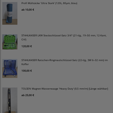
Profi Müllsäcke 'Ultra Stark' (120L, 80µm, blau)
ab
10,00 €
STAHLKAISER LKW Steckschlüssel-Satz 3/4" (21-tlg., 19–50 mm, 12-Kant,
CrV)
120,00 €
STAHLKAISER Ratschen-Ringmaulschlüssel-Satz (22-tlg., SW 6–32 mm) im
Koffer
100,00 €
TOLSEN Magnet-Wasserwaage 'Heavy Duty' (0,5 mm/m) [Länge wählbar]
ab
25,00 €