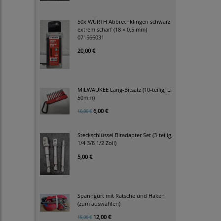
50x WÜRTH Abbrechklingen schwarz
extrem scharf (18 × 0,5 mm)
071566031
20,00 €
MILWAUKEE Lang-Bitsatz (10-teilig, L:
50mm)
6,00 €
10,00 €
Steckschlüssel Bitadapter Set (3-teilig,
1/4 3/8 1/2 Zoll)
5,00 €
Spanngurt mit Ratsche und Haken
(zum auswählen)
12,00 €
15,00 €