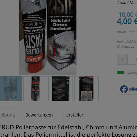
Artikel-Nr.:
10,00 
4,00 
Inhalt: 150 m
inkl. 19,00 %
Grundpreis:
Liefer
teile
reibung
Bewertungen
Hersteller
RUD Polierpaste für Edelstahl, Chrom und Alumin
trahlen. Das Poliermittel ist die perfekte Lösung 