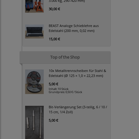
3.000 kg, 290–420 mm)
30,00 €
BEAST Analoge Schieblehre aus
Edelstahl (200 mm, 0,02 mm)
15,00 €
Top of the Shop
10x Metalltrennscheiben für Stahl &
Edelstahl (Ø 125 × 1,0 × 22,23 mm)
5,00 €
Inhalt: 10 Stück
Grundpreis:
0,50 € / Stück
Bit-Verlängerung Set (3-teilig, 6 / 10 /
15 cm, 1/4 Zoll)
5,00 €