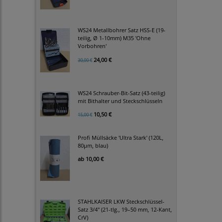
WS24 Metallbohrer Satz HSS-E (19-
teilig, Ø 1-10mm) M35 'Ohne
Vorbohren'
24,00 €
30,00 €
WS24 Schrauber-Bit-Satz (43-teilig)
mit Bithalter und Steckschlüsseln
10,50 €
15,00 €
Profi Müllsäcke 'Ultra Stark' (120L,
80µm, blau)
ab
10,00 €
STAHLKAISER LKW Steckschlüssel-
Satz 3/4" (21-tlg., 19–50 mm, 12-Kant,
CrV)