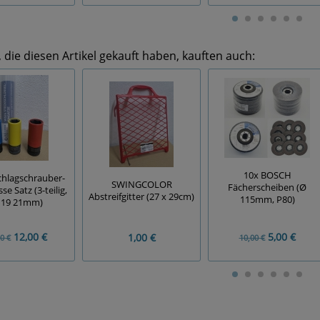
die diesen Artikel gekauft haben, kauften auch:
10x BOSCH
hlagschrauber-
SWINGCOLOR
Fächerscheiben (Ø
e Satz (3-teilig,
Abstreifgitter (27 x 29cm)
115mm, P80)
 19 21mm)
12,00 €
5,00 €
1,00 €
0 €
10,00 €