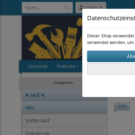
Login
Datenschutzeins
Dieser Shop verwendet 
verwendet werden, um 
Startseite
Produkte
Impressum
AGB
CHEMIE
Kategorien
% SALE %
-60%
NEU
SUPER-SALE
TOP-SELLER