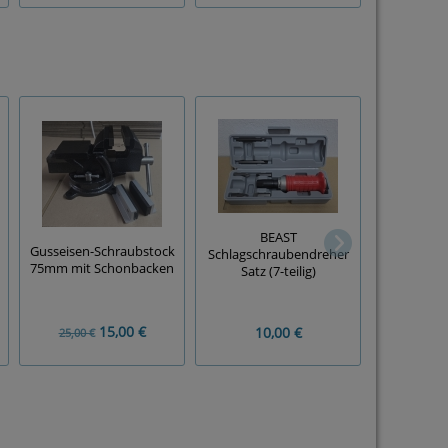
BEAST
BEAST H
Gusseisen-Schraubstock
Schlagschraubendreher
Vollmetall
75mm mit Schonbacken
Satz (7-teilig)
15,00 €
10,00 €
25,00 €
10,00 