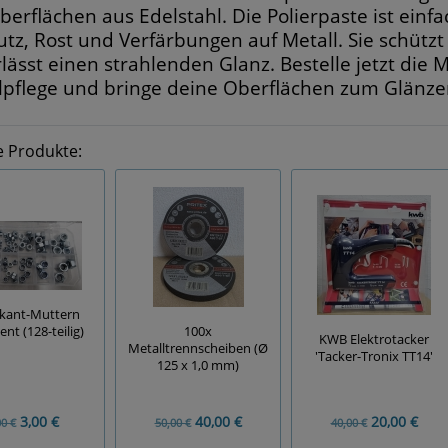
berflächen aus Edelstahl. Die Polierpaste ist ei
tz, Rost und Verfärbungen auf Metall. Sie schütz
rlässt einen strahlenden Glanz. Bestelle jetzt die
lpflege und bringe deine Oberflächen zum Glänze
e Produkte:
kant-Muttern
nt (128-teilig)
100x
KWB Elektrotacker
Metalltrennscheiben (Ø
'Tacker-Tronix TT14'
125 x 1,0 mm)
3,00 €
40,00 €
20,00 €
00 €
50,00 €
40,00 €