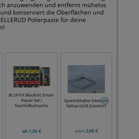
nfach anzuwenden und entfernt mühelos
t und konserviert die Oberflächen und
 MELLERUD Polierpaste für deine
n!
BLUFIXX Blaulicht Smart-
Repair Set /
Spareribhalter Edelstahl
BOSCH
Nachfüllkartusche
faltbar (Grill-Zubehör)
Doppelklin
(8-
2,00 €
ab
1,00 €
5,00 €
10,00 