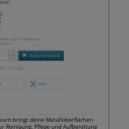
01557
€
€
l
 MwSt., zzgl.
Versandkosten
26,67 € / l
in den Warenkorb
zeit: 1 bis 3 Tage
n
tweet
ium bringt deine Metalloberflächen
zur Reinigung, Pflege und Aufbereitung