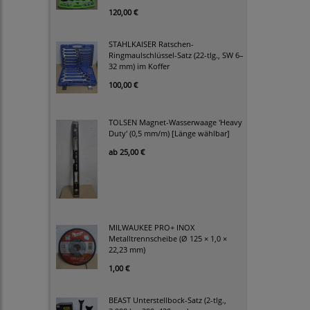
120,00 €
STAHLKAISER Ratschen-
Ringmaulschlüssel-Satz (22-tlg., SW 6–
32 mm) im Koffer
100,00 €
TOLSEN Magnet-Wasserwaage 'Heavy
Duty' (0,5 mm/m) [Länge wählbar]
ab
25,00 €
MILWAUKEE PRO+ INOX
Metalltrennscheibe (Ø 125 × 1,0 ×
22,23 mm)
1,00 €
BEAST Unterstellbock-Satz (2-tlg.,