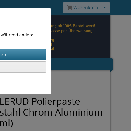
Warenkorb -
), während andere
LERUD Polierpaste
lstahl Chrom Aluminium
ml)