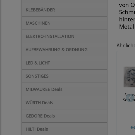
von O
KLEBEBÄNDER
Schmu
hinte
MASCHINEN
Metal
ELEKTRO-INSTALLATION
Ähnlich
AUFBEWAHRUNG & ORDNUNG
LED & LICHT
SONSTIGES
MILWAUKEE Deals
Sechs
Sortime
WÜRTH Deals
GEDORE Deals
6,
HILTI Deals