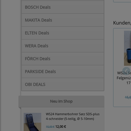
BOSCH Deals
MAKITA Deals
Kunden, 
ELTEN Deals
WERA Deals
FÖRCH Deals
PARKSIDE Deals
WS24 Sc
Felgenüss
17
OBI DEALS
15,0
Neu im Shop
WS24 Hammerbohrer Satz SDS-plus
4-schneider (5-teilig, Ø 5-10mm)
12,00 €
15,00 €