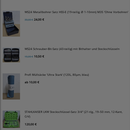
WS24 Metallbohrer Satz HSS-E (19-teilig, Ø 1-10mm) M35 'Ohne Vorbohren'
24,00 €
30,00 €
WS24 Schrauber-Bit-Satz (43-teilig) mit Bithalter und Steckschlüsseln
10,50 €
15,00 €
Profi Müllsäcke 'Ultra Stark' (120L, 80µm, blau)
ab
10,00 €
STAHLKAISER LKW Steckschlüssel-Satz 3/4" (21-tlg., 19–50 mm, 12-Kant,
CrV)
120,00 €