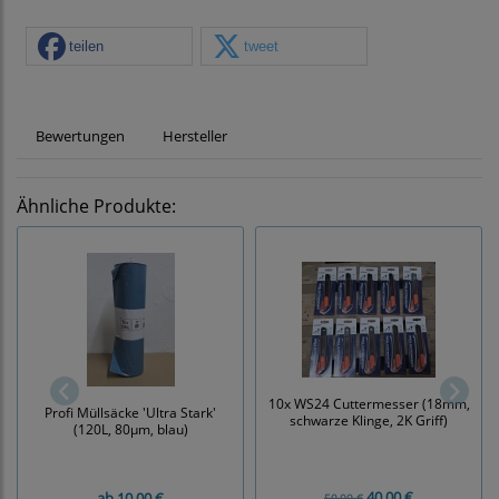
teilen
tweet
Bewertungen
Hersteller
Ähnliche Produkte:
10x WS24 Cuttermesser (18mm,
Profi Müllsäcke 'Ultra Stark'
schwarze Klinge, 2K Griff)
(120L, 80µm, blau)
40,00 €
ab
10,00 €
50,00 €