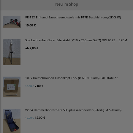
Neu im Shop
PRITEX Einhand-Bauschaumpistole mit PTFE Beschichtung (2K-Griff)
15,00 €
Stockschrauben Solar Edelstahl (M10 x 200mm, SW 7) DIN 6923 + EPDM
ab
2,00 €
100x Holzschrauben Linsenkopf Torx (Ø 6,0 x 80mm) Edelstahl A2
7,00 €
10,00 €
WS24 Hammerbohrer Satz SDS-plus 4-schneider (5-teilig, Ø 5-10mm)
12,00 €
15,00 €