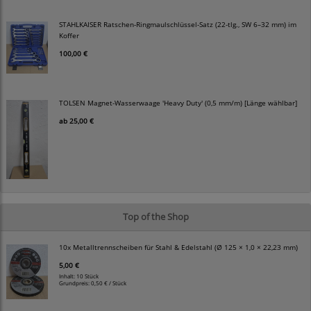
STAHLKAISER Ratschen-Ringmaulschlüssel-Satz (22-tlg., SW 6–32 mm) im
Koffer
100,00 €
TOLSEN Magnet-Wasserwaage 'Heavy Duty' (0,5 mm/m) [Länge wählbar]
ab
25,00 €
Top of the Shop
10x Metalltrennscheiben für Stahl & Edelstahl (Ø 125 × 1,0 × 22,23 mm)
5,00 €
Inhalt: 10 Stück
Grundpreis:
0,50 € / Stück