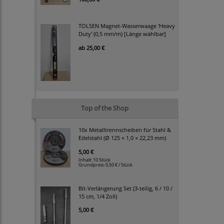
TOLSEN Magnet-Wasserwaage 'Heavy
Duty' (0,5 mm/m) [Länge wählbar]
ab
25,00 €
Top of the Shop
10x Metalltrennscheiben für Stahl &
Edelstahl (Ø 125 × 1,0 × 22,23 mm)
5,00 €
Inhalt: 10 Stück
Grundpreis:
0,50 € / Stück
Bit-Verlängerung Set (3-teilig, 6 / 10 /
15 cm, 1/4 Zoll)
5,00 €