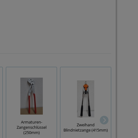
KWB Blin
Armaturen-
(schwere
Zweihand
Zangenschlüssel
mit Griffs
Blindnietzange (415mm)
(250mm)
4