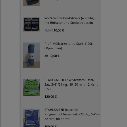
WS24 Schrauber-Bit-Satz (43-teilig)
mit Bithalter und Steckschlüsseln
10,50 €
15,00 €
Profi Müllsäcke 'Ultra Stark' (120L,
80µm, blau)
ab
10,00 €
STAHLKAISER LKW Steckschlüssel-
Satz 3/4" (21-tlg., 19–50 mm, 12-Kant,
CrV)
120,00 €
STAHLKAISER Ratschen-
Ringmaulschlüssel-Satz (22-tlg., SW 6–
32 mm) im Koffer
100,00 €