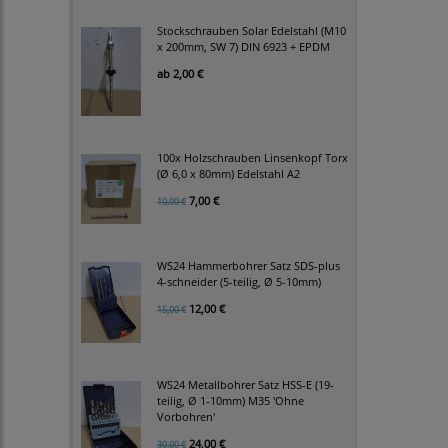
Stockschrauben Solar Edelstahl (M10
x 200mm, SW 7) DIN 6923 + EPDM
ab
2,00 €
100x Holzschrauben Linsenkopf Torx
(Ø 6,0 x 80mm) Edelstahl A2
7,00 €
10,00 €
WS24 Hammerbohrer Satz SDS-plus
4-schneider (5-teilig, Ø 5-10mm)
12,00 €
15,00 €
WS24 Metallbohrer Satz HSS-E (19-
teilig, Ø 1-10mm) M35 'Ohne
Vorbohren'
24,00 €
30,00 €