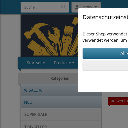
Login
Datenschutzeins
Dieser Shop verwendet 
verwendet werden, um 
Startseite
Produkte
Impressum
AGB
HANDWE
Kategorien
% SALE %
ausverka
NEU
SUPER-SALE
TOP-SELLER