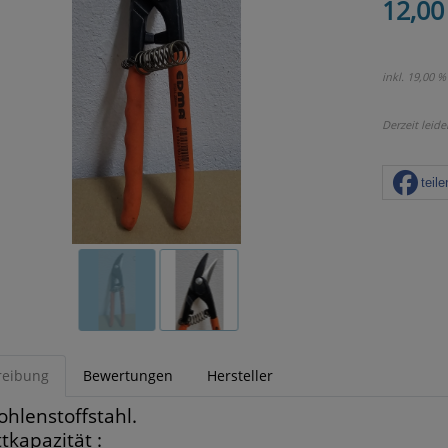
12,00
inkl. 19,00 %
Derzeit leide
teile
reibung
Bewertungen
Hersteller
ohlenstoffstahl.
tkapazität :