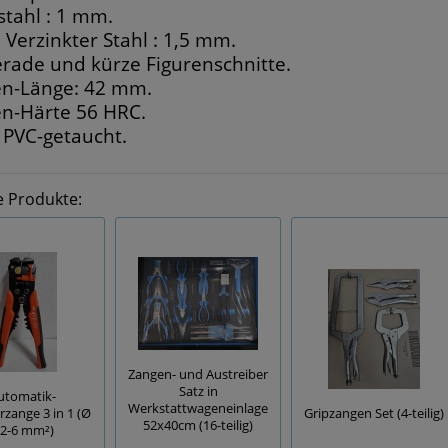
stahl : 1 mm.
, Verzinkter Stahl : 1,5 mm.
erade und kürze Figurenschnitte.
en-Länge: 42 mm.
en-Härte 56 HRC.
e PVC-getaucht.
e Produkte:
Zangen- und Austreiber
Satz in
utomatik-
Werkstattwageneinlage
rzange 3 in 1 (Ø
Gripzangen Set (4-teilig)
52x40cm (16-teilig)
,2-6 mm²)