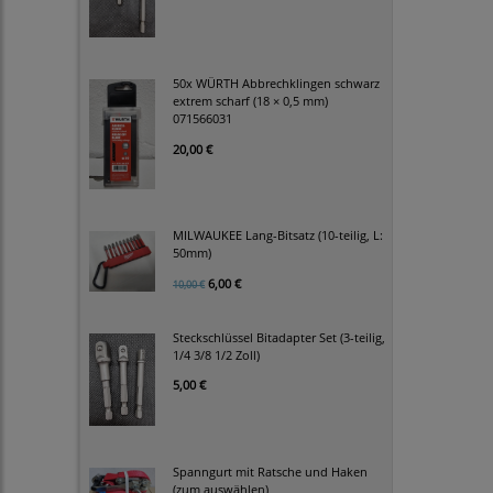
50x WÜRTH Abbrechklingen schwarz
extrem scharf (18 × 0,5 mm)
071566031
20,00 €
MILWAUKEE Lang-Bitsatz (10-teilig, L:
50mm)
6,00 €
10,00 €
Steckschlüssel Bitadapter Set (3-teilig,
1/4 3/8 1/2 Zoll)
5,00 €
Spanngurt mit Ratsche und Haken
(zum auswählen)