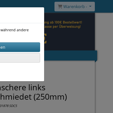
Warenkorb -
), während andere
schere links
chmiedet (250mm)
01878 SDC5