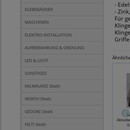
- Edel
KLEBEBÄNDER
- Zink
Für g
MASCHINEN
Kling
Kling
ELEKTRO-INSTALLATION
Griff
AUFBEWAHRUNG & ORDNUNG
Ähnlich
LED & LICHT
SONSTIGES
MILWAUKEE Deals
WÜRTH Deals
GEDORE Deals
A
Abisolie
HILTI Deals
0