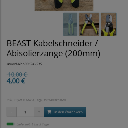
BEAST Kabelschneider /
Abisolierzange (200mm)
Artikel-Nr.:
00624 CH5
10,00 €
4,00 €
inkl. 19,00 % MwSt., zzgl.
Versandkosten
in den Warenkorb
Lieferzeit: 1 bis 3 Tage