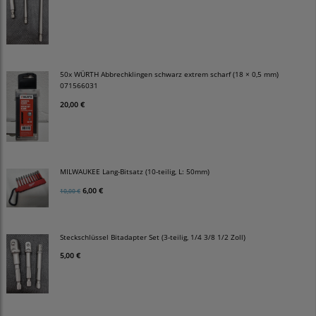
50x WÜRTH Abbrechklingen schwarz extrem scharf (18 × 0,5 mm)
071566031
20,00 €
MILWAUKEE Lang-Bitsatz (10-teilig, L: 50mm)
6,00 €
10,00 €
Steckschlüssel Bitadapter Set (3-teilig, 1/4 3/8 1/2 Zoll)
5,00 €