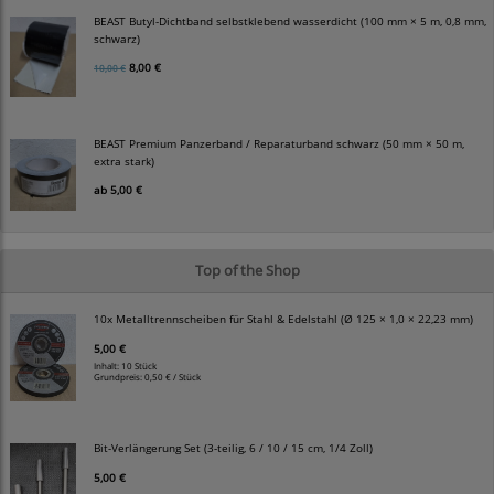
BEAST Butyl-Dichtband selbstklebend wasserdicht (100 mm × 5 m, 0,8 mm,
schwarz)
8,00 €
10,00 €
BEAST Premium Panzerband / Reparaturband schwarz (50 mm × 50 m,
extra stark)
ab
5,00 €
Top of the Shop
10x Metalltrennscheiben für Stahl & Edelstahl (Ø 125 × 1,0 × 22,23 mm)
5,00 €
Inhalt: 10 Stück
Grundpreis:
0,50 € / Stück
Bit-Verlängerung Set (3-teilig, 6 / 10 / 15 cm, 1/4 Zoll)
5,00 €