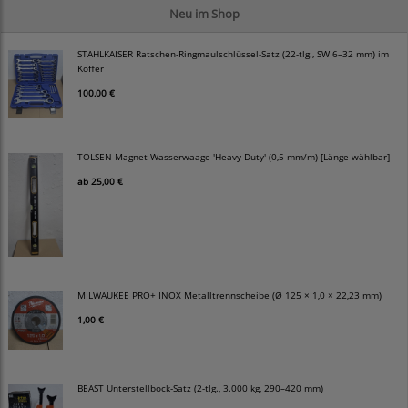
Neu im Shop
STAHLKAISER Ratschen-Ringmaulschlüssel-Satz (22-tlg., SW 6–32 mm) im
Koffer
100,00 €
TOLSEN Magnet-Wasserwaage 'Heavy Duty' (0,5 mm/m) [Länge wählbar]
ab
25,00 €
MILWAUKEE PRO+ INOX Metalltrennscheibe (Ø 125 × 1,0 × 22,23 mm)
1,00 €
BEAST Unterstellbock-Satz (2-tlg., 3.000 kg, 290–420 mm)