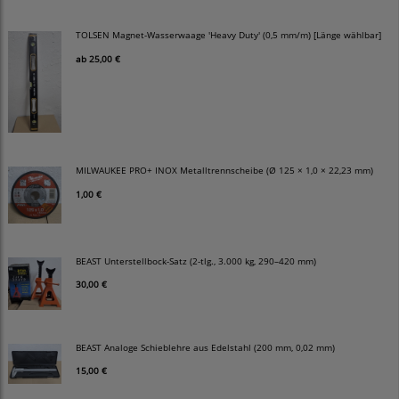
TOLSEN Magnet-Wasserwaage 'Heavy Duty' (0,5 mm/m) [Länge wählbar]
ab
25,00 €
MILWAUKEE PRO+ INOX Metalltrennscheibe (Ø 125 × 1,0 × 22,23 mm)
1,00 €
BEAST Unterstellbock-Satz (2-tlg., 3.000 kg, 290–420 mm)
30,00 €
BEAST Analoge Schieblehre aus Edelstahl (200 mm, 0,02 mm)
15,00 €