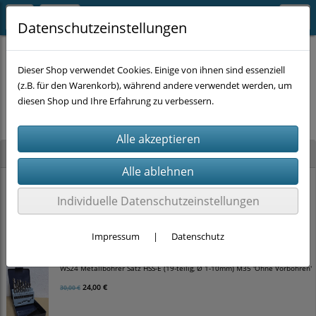
Datenschutzeinstellungen
Dieser Shop verwendet Cookies. Einige von ihnen sind essenziell
(z.B. für den Warenkorb), während andere verwendet werden, um
Es wurden leider keine Produkte gefunden.
diesen Shop und Ihre Erfahrung zu verbessern.
Neu im Shop
WS24 Hammerbohrer Satz SDS-plus 4-schneider (5-teilig, Ø 5-10mm)
Individuelle Datenschutzeinstellungen
12,00 €
15,00 €
Impressum
|
Datenschutz
WS24 Metallbohrer Satz HSS-E (19-teilig, Ø 1-10mm) M35 'Ohne Vorbohren'
24,00 €
30,00 €