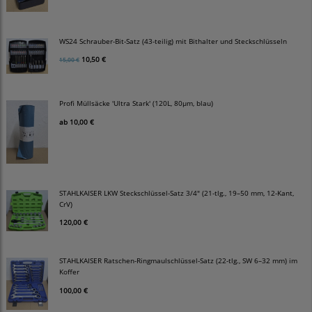
WS24 Schrauber-Bit-Satz (43-teilig) mit Bithalter und Steckschlüsseln
10,50 €
15,00 €
Profi Müllsäcke 'Ultra Stark' (120L, 80µm, blau)
ab
10,00 €
STAHLKAISER LKW Steckschlüssel-Satz 3/4" (21-tlg., 19–50 mm, 12-Kant,
CrV)
120,00 €
STAHLKAISER Ratschen-Ringmaulschlüssel-Satz (22-tlg., SW 6–32 mm) im
Koffer
100,00 €