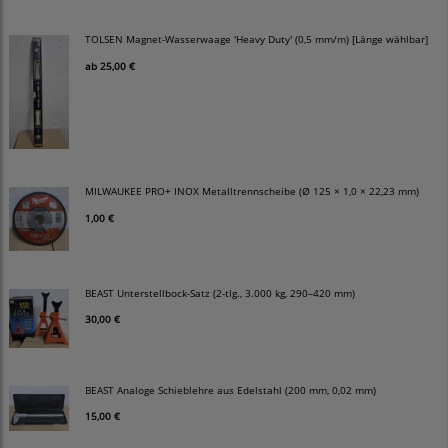
TOLSEN Magnet-Wasserwaage 'Heavy Duty' (0,5 mm/m) [Länge wählbar]
ab
25,00 €
MILWAUKEE PRO+ INOX Metalltrennscheibe (Ø 125 × 1,0 × 22,23 mm)
1,00 €
BEAST Unterstellbock-Satz (2-tlg., 3.000 kg, 290–420 mm)
30,00 €
BEAST Analoge Schieblehre aus Edelstahl (200 mm, 0,02 mm)
15,00 €