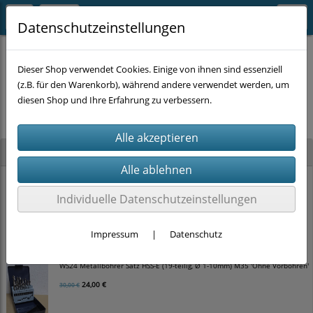
Datenschutzeinstellungen
Dieser Shop verwendet Cookies. Einige von ihnen sind essenziell
(z.B. für den Warenkorb), während andere verwendet werden, um
Es wurden leider keine Produkte gefunden.
diesen Shop und Ihre Erfahrung zu verbessern.
Neu im Shop
WS24 Hammerbohrer Satz SDS-plus 4-schneider (5-teilig, Ø 5-10mm)
Individuelle Datenschutzeinstellungen
12,00 €
15,00 €
Impressum
|
Datenschutz
WS24 Metallbohrer Satz HSS-E (19-teilig, Ø 1-10mm) M35 'Ohne Vorbohren'
24,00 €
30,00 €