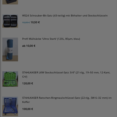
WS24 Schrauber-Bit-Satz (43-teilig) mit Bithalter und Steckschlüsseln
10,50 €
15,00 €
Profi Müllsäcke 'Ultra Stark' (120L, 80µm, blau)
ab
10,00 €
STAHLKAISER LKW Steckschlüssel-Satz 3/4" (21-tlg., 19–50 mm, 12-Kant,
CrV)
120,00 €
STAHLKAISER Ratschen-Ringmaulschlüssel-Satz (22-tlg., SW 6–32 mm) im
Koffer
100,00 €