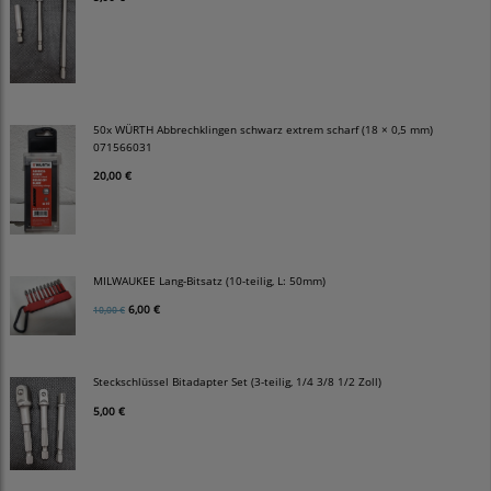
50x WÜRTH Abbrechklingen schwarz extrem scharf (18 × 0,5 mm)
071566031
20,00 €
MILWAUKEE Lang-Bitsatz (10-teilig, L: 50mm)
6,00 €
10,00 €
Steckschlüssel Bitadapter Set (3-teilig, 1/4 3/8 1/2 Zoll)
5,00 €