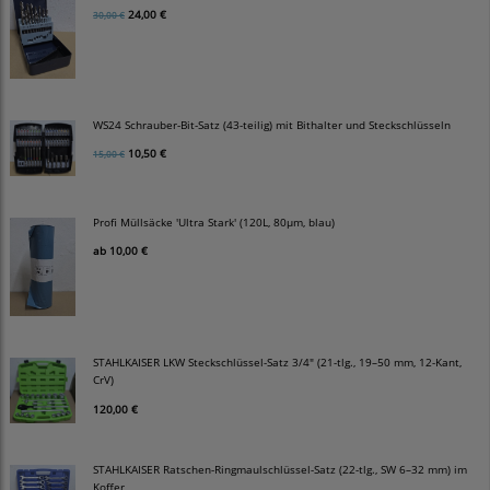
24,00 €
30,00 €
WS24 Schrauber-Bit-Satz (43-teilig) mit Bithalter und Steckschlüsseln
10,50 €
15,00 €
Profi Müllsäcke 'Ultra Stark' (120L, 80µm, blau)
ab
10,00 €
STAHLKAISER LKW Steckschlüssel-Satz 3/4" (21-tlg., 19–50 mm, 12-Kant,
CrV)
120,00 €
STAHLKAISER Ratschen-Ringmaulschlüssel-Satz (22-tlg., SW 6–32 mm) im
Koffer