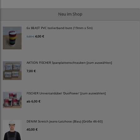
Neu im Shop
6x BEAST PVC Isolierband bunt (19mm x 5m)
4,00 €
5,00 €
AKTION FISCHER Spanplattenschrauben [zum auswählen]
7,00 €
FISCHER Universaldübel 'DuoPower' [zum auswählen]
ab
6,00 €
DENIM Stretch Jeans-Latzhose (Blau) [Größe 46-60]
40,00 €