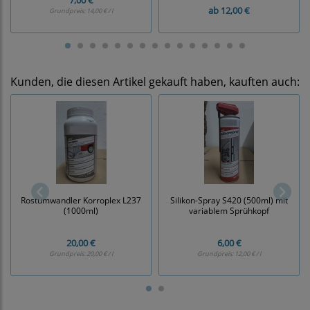
7,00 €
ab
12,00 €
Grundpreis:
14,00 € / l
Kunden, die diesen Artikel gekauft haben, kauften auch:
Rostumwandler Korroplex L237
Silikon-Spray S420 (500ml) mit
(1000ml)
variablem Sprühkopf
20,00 €
6,00 €
Grundpreis:
20,00 € / l
Grundpreis:
12,00 € / l