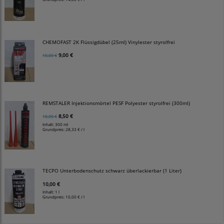
CHEMOFAST 2K Flüssigdübel (25ml) Vinylester styrolfrei
9,00 €
10,00 €
REMSTALER Injektionsmörtel PESF Polyester styrolfrei (300ml)
8,50 €
10,00 €
Inhalt: 300 ml
Grundpreis:
28,33 € / l
TECPO Unterbodenschutz schwarz überlackierbar (1 Liter)
10,00 €
Inhalt: 1 l
Grundpreis:
10,00 € / l