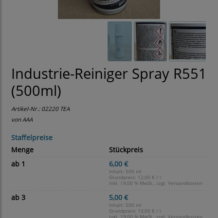
Industrie-Reiniger Spray R551
(500ml)
Artikel-Nr.:
02220 TEA
von AAA
Staffelpreise
Menge
Stückpreis
ab 1
6,00 €
Inhalt: 500 ml
Grundpreis:
12,00 € / l
inkl. 19,00 % MwSt., zzgl.
Versandkosten
ab 3
5,00 €
Inhalt: 500 ml
Grundpreis:
10,00 € / l
inkl. 19,00 % MwSt., zzgl.
Versandkosten