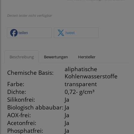
Derzeit leider nicht verfügbar
teilen
tweet
Beschreibung
Bewertungen
Hersteller
aliphatische
Chemische Basis:
Kohlenwasserstoffe
Farbe:
transparent
Dichte:
0,72- g/cm³
Silikonfrei:
Ja
Biologisch abbaubar:
Ja
AOX-frei:
Ja
Acetonfrei:
Ja
Phosphatfrei:
Ja