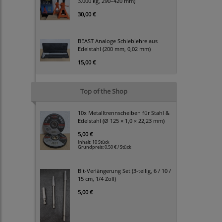
3.000 kg, 290–420 mm)
30,00 €
BEAST Analoge Schieblehre aus
Edelstahl (200 mm, 0,02 mm)
15,00 €
Top of the Shop
10x Metalltrennscheiben für Stahl &
Edelstahl (Ø 125 × 1,0 × 22,23 mm)
5,00 €
Inhalt: 10 Stück
Grundpreis:
0,50 € / Stück
Bit-Verlängerung Set (3-teilig, 6 / 10 /
15 cm, 1/4 Zoll)
5,00 €