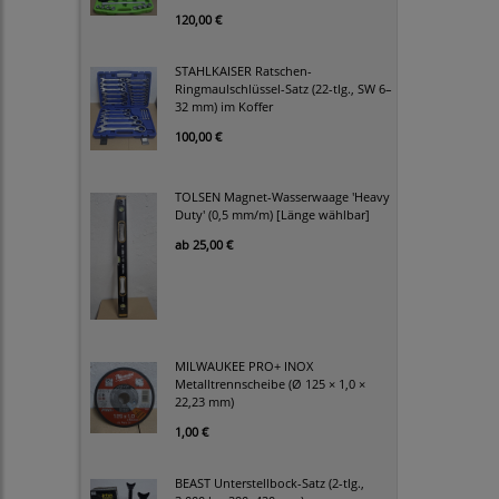
120,00 €
STAHLKAISER Ratschen-
Ringmaulschlüssel-Satz (22-tlg., SW 6–
32 mm) im Koffer
100,00 €
TOLSEN Magnet-Wasserwaage 'Heavy
Duty' (0,5 mm/m) [Länge wählbar]
ab
25,00 €
MILWAUKEE PRO+ INOX
Metalltrennscheibe (Ø 125 × 1,0 ×
22,23 mm)
1,00 €
BEAST Unterstellbock-Satz (2-tlg.,