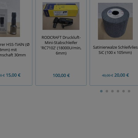
RODCRAFT Druckluft-
Mini-Stabschleifer
er HSS-TiAlN (Ø
Satinierwalze Schleifvlies
'RC7102' (18000U/min,
3mm) mit
SiC (100 x 105mm)
6mm)
nschaft 30mm
15,00 €
20,00 €
100,00 €
0 €
40,00 €