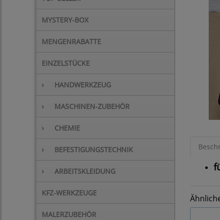
MYSTERY-BOX
MENGENRABATTE
EINZELSTÜCKE
›
HANDWERKZEUG
›
MASCHINEN-ZUBEHÖR
›
CHEMIE
Besch
›
BEFESTIGUNGSTECHNIK
f
›
ARBEITSKLEIDUNG
KFZ-WERKZEUGE
Ähnlich
MALERZUBEHÖR