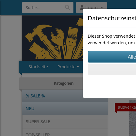
Login
Datenschutzeins
Dieser Shop verwendet 
verwendet werden, um 
Startseite
Produkte
Impressum
AGB
EINZELS
Kategorien
% SALE %
ausverka
NEU
SUPER-SALE
TOP-SELLER