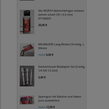
50x WÜRTH Abbrechklingen schwarz
extrem scharf (18 × 0,5 mm)
071566031
20,00 €
MILWAUKEE Lang-Bitsatz (10-teilig, L:
50mm)
6,00 €
10,00 €
Steckschlüssel Bitadapter Set (3-teilig,
1/4 3/8 1/2 Zoll)
5,00 €
Spanngurt mit Ratsche und Haken
(zum auswählen)
12,00 €
15,00 €