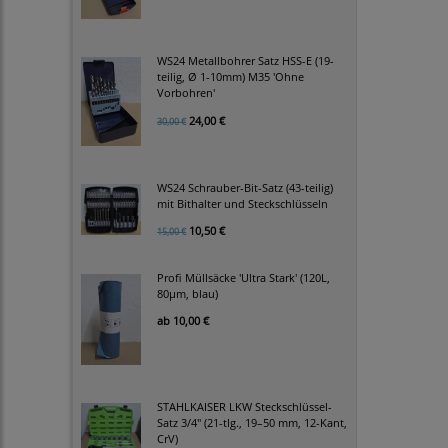
WS24 Metallbohrer Satz HSS-E (19-
teilig, Ø 1-10mm) M35 'Ohne
Vorbohren'
24,00 €
30,00 €
WS24 Schrauber-Bit-Satz (43-teilig)
mit Bithalter und Steckschlüsseln
10,50 €
15,00 €
Profi Müllsäcke 'Ultra Stark' (120L,
80µm, blau)
ab
10,00 €
STAHLKAISER LKW Steckschlüssel-
Satz 3/4" (21-tlg., 19–50 mm, 12-Kant,
CrV)