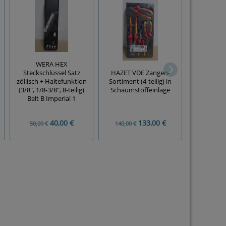
WERA HEX
Steckschlüssel Satz
HAZET VDE Zangen-
10x FEIN T
zöllisch + Haltefunktion
Sortiment (4-teilig) in
'E-Cut Uni
(3/8", 1/8-3/8", 8-teilig)
Schaumstoffeinlage
2
Belt B Imperial 1
40,00 €
133,00 €
90
50,00 €
140,00 €