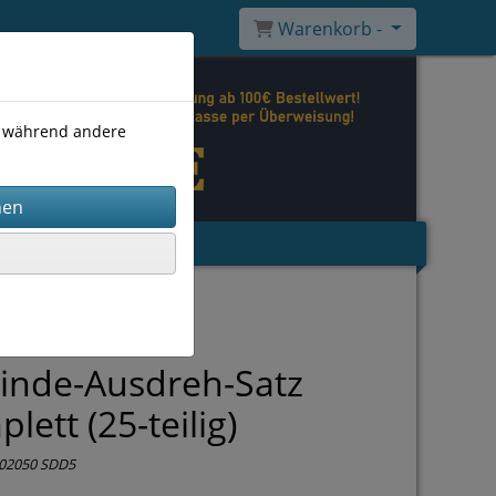
Warenkorb -
), während andere
inde-Ausdreh-Satz
lett (25-teilig)
02050 SDD5