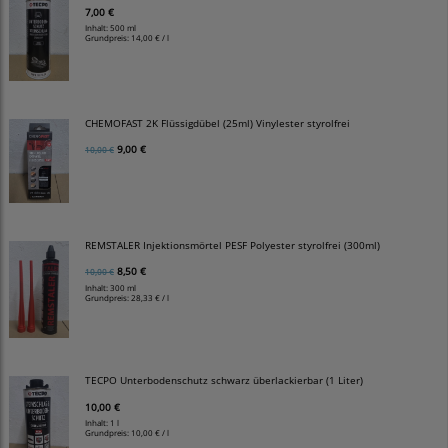
7,00 €
Inhalt: 500 ml
Grundpreis:
14,00 € / l
CHEMOFAST 2K Flüssigdübel (25ml) Vinylester styrolfrei
9,00 €
10,00 €
REMSTALER Injektionsmörtel PESF Polyester styrolfrei (300ml)
8,50 €
10,00 €
Inhalt: 300 ml
Grundpreis:
28,33 € / l
TECPO Unterbodenschutz schwarz überlackierbar (1 Liter)
10,00 €
Inhalt: 1 l
Grundpreis:
10,00 € / l