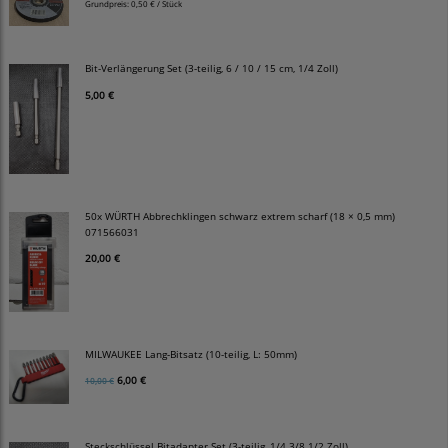
Grundpreis:
0,50 € / Stück
Bit-Verlängerung Set (3-teilig, 6 / 10 / 15 cm, 1/4 Zoll)
5,00 €
50x WÜRTH Abbrechklingen schwarz extrem scharf (18 × 0,5 mm)
071566031
20,00 €
MILWAUKEE Lang-Bitsatz (10-teilig, L: 50mm)
6,00 €
10,00 €
Steckschlüssel Bitadapter Set (3-teilig, 1/4 3/8 1/2 Zoll)