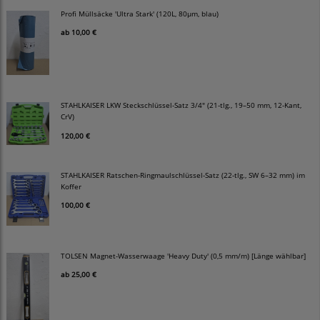
Profi Müllsäcke 'Ultra Stark' (120L, 80µm, blau)
ab
10,00 €
STAHLKAISER LKW Steckschlüssel-Satz 3/4" (21-tlg., 19–50 mm, 12-Kant,
CrV)
120,00 €
STAHLKAISER Ratschen-Ringmaulschlüssel-Satz (22-tlg., SW 6–32 mm) im
Koffer
100,00 €
TOLSEN Magnet-Wasserwaage 'Heavy Duty' (0,5 mm/m) [Länge wählbar]
ab
25,00 €