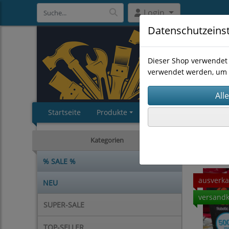
Login
Datenschutzeins
Dieser Shop verwendet 
verwendet werden, um 
Startseite
Produkte
Impressum
AGB
EINZELS
Kategorien
% SALE %
ausverka
NEU
versandk
SUPER-SALE
TOP-SELLER