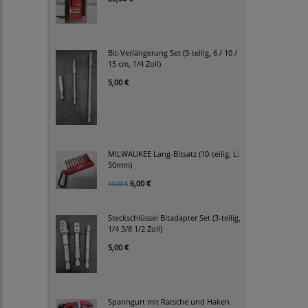
Bit-Verlängerung Set (3-teilig, 6 / 10 /
15 cm, 1/4 Zoll)
5,00 €
MILWAUKEE Lang-Bitsatz (10-teilig, L:
50mm)
6,00 €
10,00 €
Steckschlüssel Bitadapter Set (3-teilig,
1/4 3/8 1/2 Zoll)
5,00 €
Spanngurt mit Ratsche und Haken