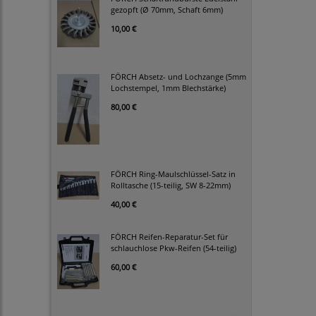
gezopft (Ø 70mm, Schaft 6mm)
10,00 €
FÖRCH Absetz- und Lochzange (5mm
Lochstempel, 1mm Blechstärke)
80,00 €
FÖRCH Ring-Maulschlüssel-Satz in
Rolltasche (15-teilig, SW 8-22mm)
40,00 €
FÖRCH Reifen-Reparatur-Set für
schlauchlose Pkw-Reifen (54-teilig)
60,00 €