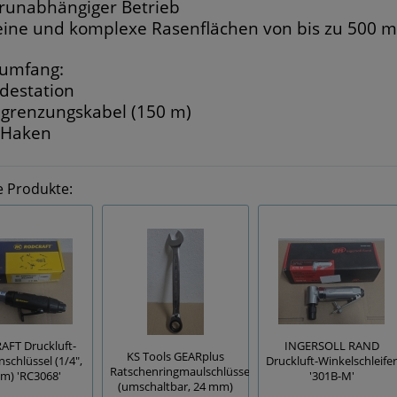
runabhängiger Betrieb
leine und komplexe Rasenflächen von bis zu 500 m
rumfang:
adestation
egrenzungskabel (150 m)
 Haken
e Produkte:
FT Druckluft-
INGERSOLL RAND
KS Tools GEARplus
schlüssel (1/4",
Druckluft-Winkelschleifer
Ratschenringmaulschlüssel
m) 'RC3068'
'301B-M'
(umschaltbar, 24 mm)