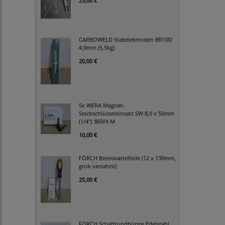
25,00 €
CARBOWELD Stabelektroden BR10D
4,0mm (5,5kg)
20,00 €
5x WERA Magnet-
Steckschlüsseleinsatz SW 8,0 x 50mm
(1/4") '869/4 M
10,00 €
FÖRCH Bremssattelfeile (12 x 130mm,
grob verzahnt)
25,00 €
FÖRCH Schaftrundbürste Edelstahl