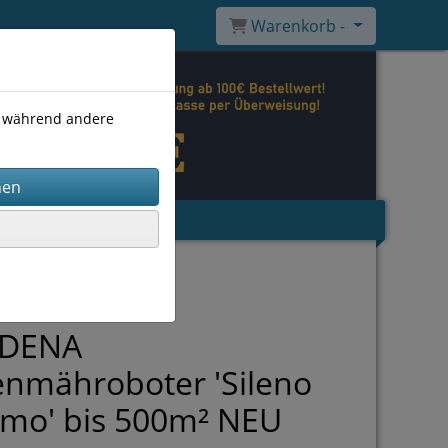
Warenkorb -
), während andere
DENA
nmähroboter 'Sileno
imo' bis 500m² NEU