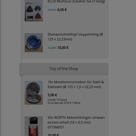
ELLIX Multitool Zubehör Set (7-teilig)
6,00 €
10,00 €
Diamantschleiftopf doppelreihig (Ø
125 x 22,23mm)
10,00 €
15,00 €
Top of the Shop
10x Metalltrennscheiben für Stahl &
Edelstahl (Ø 125 × 1,0 × 22,23 mm)
5,00 €
Inhalt: 10 Stück
Grundpreis:
0,50 € / Stück
50x WÜRTH Abbrechklingen schwarz
extrem scharf (18 × 0,5 mm)
071566031
20,00 €