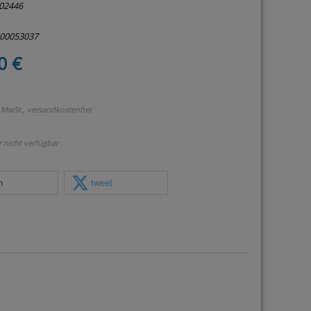
02446
500053037
0 €
% MwSt., versandkostenfrei
r nicht verfügbar
n
tweet