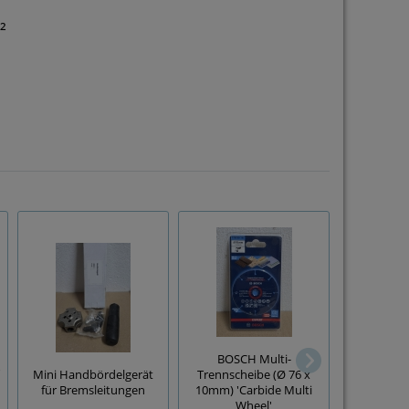
²
BOSCH Multi-
KN
Mini Handbördelgerät
Trennscheibe (Ø 76 x
Vierdorncr
für Bremsleitungen
10mm) 'Carbide Multi
DT-Kont
Wheel'
(975