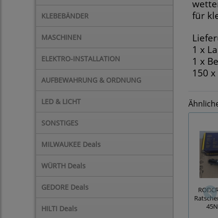
wette
für k
KLEBEBÄNDER
Liefe
MASCHINEN
1 x L
ELEKTRO-INSTALLATION
1 x B
150 x
AUFBEWAHRUNG & ORDNUNG
LED & LICHT
Ähnlich
SONSTIGES
MILWAUKEE Deals
WÜRTH Deals
GEDORE Deals
RODCRA
Ratschen
45N
HILTI Deals