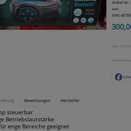
Artikel-Nr.:
von
EAN: 4078
300,0
inkl. 19,00 
Derzeit leide
teile
reibung
Bewertungen
Hersteller
pp steuerbar
ge Betriebslautstärke
für enge Bereiche geeignet