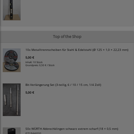
Top of the Shop
10x Metalltrennscheiben für Stahl & Edelstahl (Ø 125 × 1,0 × 22,23 mm)
5,00 €
Inhalt: 10 Stück
Grundpreis:
0,50 € / Stück
Bit-Verlängerung Set (3-teilig, 6 / 10 / 15 cm, 1/4 Zoll)
5,00 €
50x WÜRTH Abbrechklingen schwarz extrem scharf (18 × 0,5 mm)
071566031