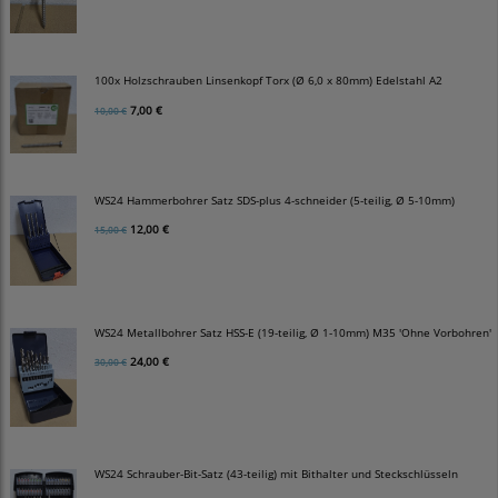
100x Holzschrauben Linsenkopf Torx (Ø 6,0 x 80mm) Edelstahl A2
7,00 €
10,00 €
WS24 Hammerbohrer Satz SDS-plus 4-schneider (5-teilig, Ø 5-10mm)
12,00 €
15,00 €
WS24 Metallbohrer Satz HSS-E (19-teilig, Ø 1-10mm) M35 'Ohne Vorbohren'
24,00 €
30,00 €
WS24 Schrauber-Bit-Satz (43-teilig) mit Bithalter und Steckschlüsseln