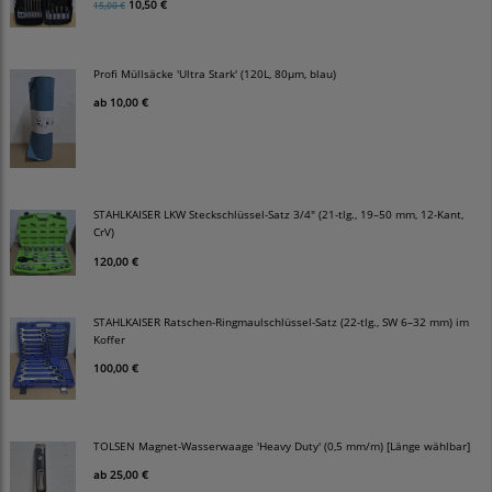
10,50 €
15,00 €
Profi Müllsäcke 'Ultra Stark' (120L, 80µm, blau)
ab
10,00 €
STAHLKAISER LKW Steckschlüssel-Satz 3/4" (21-tlg., 19–50 mm, 12-Kant,
CrV)
120,00 €
STAHLKAISER Ratschen-Ringmaulschlüssel-Satz (22-tlg., SW 6–32 mm) im
Koffer
100,00 €
TOLSEN Magnet-Wasserwaage 'Heavy Duty' (0,5 mm/m) [Länge wählbar]
ab
25,00 €