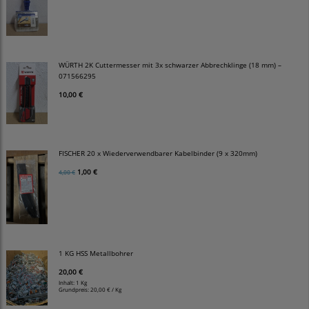
WÜRTH 2K Cuttermesser mit 3x schwarzer Abbrechklinge (18 mm) –
071566295
10,00 €
FISCHER 20 x Wiederverwendbarer Kabelbinder (9 x 320mm)
1,00 €
4,00 €
1 KG HSS Metallbohrer
20,00 €
Inhalt: 1 Kg
Grundpreis:
20,00 € / Kg