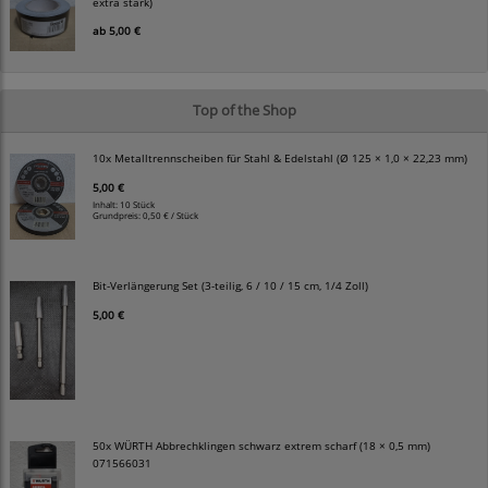
extra stark)
ab
5,00 €
Top of the Shop
10x Metalltrennscheiben für Stahl & Edelstahl (Ø 125 × 1,0 × 22,23 mm)
5,00 €
Inhalt: 10 Stück
Grundpreis:
0,50 € / Stück
Bit-Verlängerung Set (3-teilig, 6 / 10 / 15 cm, 1/4 Zoll)
5,00 €
50x WÜRTH Abbrechklingen schwarz extrem scharf (18 × 0,5 mm)
071566031