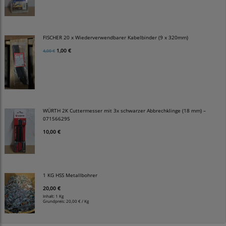
FISCHER 20 x Wiederverwendbarer Kabelbinder (9 x 320mm)
1,00 €
4,00 €
WÜRTH 2K Cuttermesser mit 3x schwarzer Abbrechklinge (18 mm) –
071566295
10,00 €
1 KG HSS Metallbohrer
20,00 €
Inhalt: 1 Kg
Grundpreis:
20,00 € / Kg