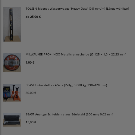
TOLSEN Magnet-Wasserwaage 'Heavy Duty' (0,5 mm/m) [Länge wählbar]
ab
25,00 €
MILWAUKEE PRO+ INOX Metalltrennscheibe (Ø 125 × 1,0 × 22,23 mm)
1,00 €
BEAST Unterstellbock-Satz (2-tlg., 3.000 kg, 290–420 mm)
30,00 €
BEAST Analoge Schieblehre aus Edelstahl (200 mm, 0,02 mm)
15,00 €