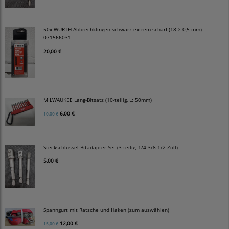
50x WÜRTH Abbrechklingen schwarz extrem scharf (18 × 0,5 mm)
071566031
20,00 €
MILWAUKEE Lang-Bitsatz (10-teilig, L: 50mm)
6,00 €
10,00 €
Steckschlüssel Bitadapter Set (3-teilig, 1/4 3/8 1/2 Zoll)
5,00 €
Spanngurt mit Ratsche und Haken (zum auswählen)
12,00 €
15,00 €