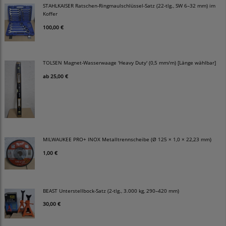
STAHLKAISER Ratschen-Ringmaulschlüssel-Satz (22-tlg., SW 6–32 mm) im
Koffer
100,00 €
TOLSEN Magnet-Wasserwaage 'Heavy Duty' (0,5 mm/m) [Länge wählbar]
ab
25,00 €
MILWAUKEE PRO+ INOX Metalltrennscheibe (Ø 125 × 1,0 × 22,23 mm)
1,00 €
BEAST Unterstellbock-Satz (2-tlg., 3.000 kg, 290–420 mm)
30,00 €