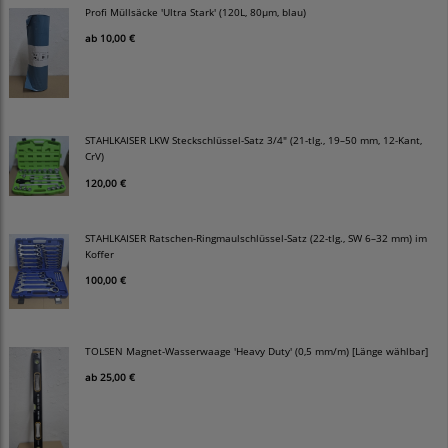
Profi Müllsäcke 'Ultra Stark' (120L, 80µm, blau)
ab
10,00 €
STAHLKAISER LKW Steckschlüssel-Satz 3/4" (21-tlg., 19–50 mm, 12-Kant,
CrV)
120,00 €
STAHLKAISER Ratschen-Ringmaulschlüssel-Satz (22-tlg., SW 6–32 mm) im
Koffer
100,00 €
TOLSEN Magnet-Wasserwaage 'Heavy Duty' (0,5 mm/m) [Länge wählbar]
ab
25,00 €