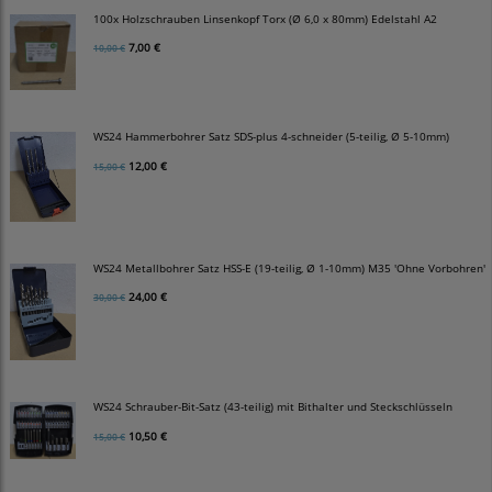
100x Holzschrauben Linsenkopf Torx (Ø 6,0 x 80mm) Edelstahl A2
7,00 €
10,00 €
WS24 Hammerbohrer Satz SDS-plus 4-schneider (5-teilig, Ø 5-10mm)
12,00 €
15,00 €
WS24 Metallbohrer Satz HSS-E (19-teilig, Ø 1-10mm) M35 'Ohne Vorbohren'
24,00 €
30,00 €
WS24 Schrauber-Bit-Satz (43-teilig) mit Bithalter und Steckschlüsseln
10,50 €
15,00 €