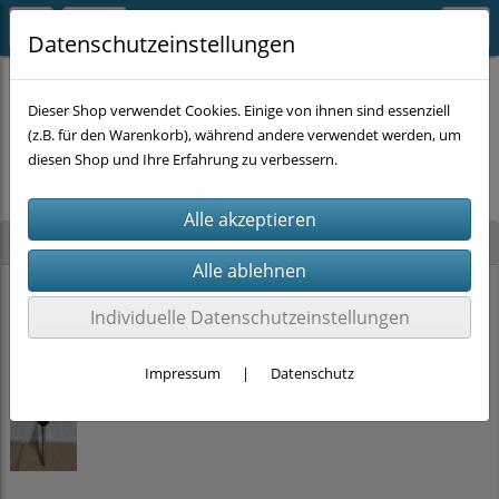
Datenschutzeinstellungen
Dieser Shop verwendet Cookies. Einige von ihnen sind essenziell
(z.B. für den Warenkorb), während andere verwendet werden, um
Es wurden leider keine Produkte gefunden.
diesen Shop und Ihre Erfahrung zu verbessern.
Neu im Shop
PRITEX Einhand-Bauschaumpistole mit PTFE Beschichtung (2K-Griff)
Individuelle Datenschutzeinstellungen
15,00 €
Impressum
|
Datenschutz
Stockschrauben Solar Edelstahl (M10 x 200mm, SW 7) DIN 6923 + EPDM
ab
2,00 €