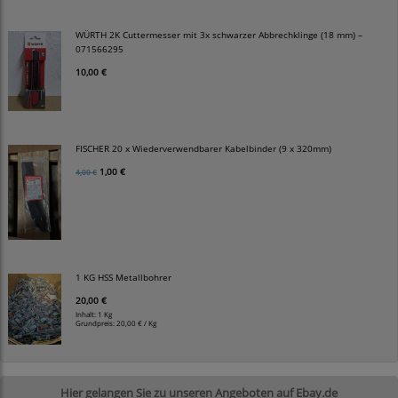
WÜRTH 2K Cuttermesser mit 3x schwarzer Abbrechklinge (18 mm) –
071566295
10,00 €
FISCHER 20 x Wiederverwendbarer Kabelbinder (9 x 320mm)
1,00 €
4,00 €
1 KG HSS Metallbohrer
20,00 €
Inhalt: 1 Kg
Grundpreis:
20,00 € / Kg
Hier gelangen Sie zu unseren Angeboten auf Ebay.de