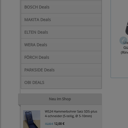
BOSCH Deals
MAKITA Deals
ELTEN Deals
Me
WERA Deals
Gü
(Rin
FÖRCH Deals
PARKSIDE Deals
OBI DEALS
Neu im Shop
WS24 Hammerbohrer Satz SDS-plus
4-schneider (5-teilig, Ø 5-10mm)
12,00 €
15,00 €