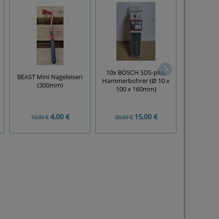
10x BOSCH SDS-plus
FELO Sechs
BEAST Mini Nageleisen
Hammerbohrer (Ø 10 x
Schraubene
(300mm)
100 x 160mm)
(7-
4,00 €
15,00 €
10,00 €
20,00 €
30,00 €