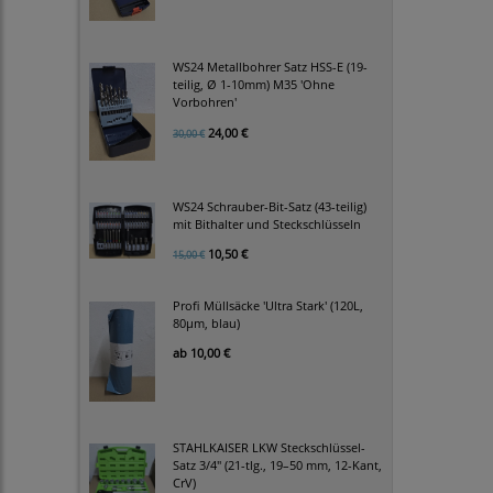
WS24 Metallbohrer Satz HSS-E (19-
teilig, Ø 1-10mm) M35 'Ohne
Vorbohren'
24,00 €
30,00 €
WS24 Schrauber-Bit-Satz (43-teilig)
mit Bithalter und Steckschlüsseln
10,50 €
15,00 €
Profi Müllsäcke 'Ultra Stark' (120L,
80µm, blau)
ab
10,00 €
STAHLKAISER LKW Steckschlüssel-
Satz 3/4" (21-tlg., 19–50 mm, 12-Kant,
CrV)