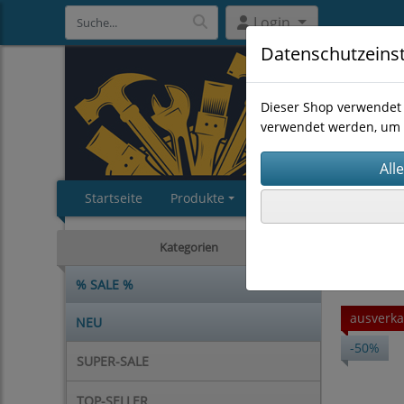
Login
Datenschutzeins
Dieser Shop verwendet 
verwendet werden, um 
Startseite
Produkte
Impressum
AGB
SUPER-S
Kategorien
% SALE %
ausverka
NEU
-50%
SUPER-SALE
TOP-SELLER