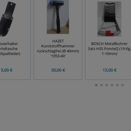
HAZET
sserhalter
BOSCH Metallbohrer
Kunststoffhammer
rteltasche
Satz HSS PointeQ (19-tlg,
rückschlagfrei (Ø 40mm)
dspaltleder)
1-10mm)
'1953-40'
5,00 €
30,00 €
15,00 €