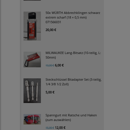
50x WÜRTH Abbrechklingen schwarz
extrem scharf (18 × 0,5 mm)
071566031
20,00 €
MILWAUKEE Lang-Bitsatz (10-teilig, L:
50mm)
6,00 €
10,00 €
Steckschlüssel Bitadapter Set (3-teilig,
1/4 3/8 1/2 Zoll)
5,00 €
Spanngurt mit Ratsche und Haken
(zum auswählen)
12,00 €
15,00 €