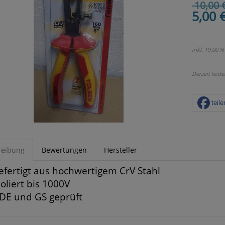
10,00 
5,00 
inkl. 19,00 %
Derzeit leide
teile
reibung
Bewertungen
Hersteller
efertigt aus hochwertigem CrV Stahl
soliert bis 1000V
DE und GS geprüft