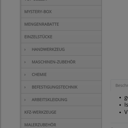
MYSTERY-BOX
MENGENRABATTE
EINZELSTÜCKE
›
HANDWERKZEUG
›
MASCHINEN-ZUBEHÖR
›
CHEMIE
Besch
›
BEFESTIGUNGSTECHNIK
g
›
ARBEITSKLEIDUNG
I
V
KFZ-WERKZEUGE
MALERZUBEHÖR