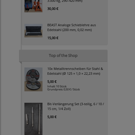
3.000 kg, 290–420 mm)
30,00 €
BEAST Analoge Schieblehre aus
Edelstahl (200 mm, 0,02 mm)
15,00 €
Top of the Shop
10x Metalltrennscheiben für Stahl &
Edelstahl (Ø 125 × 1,0 × 22,23 mm)
5,00 €
Inhalt: 10 Stück
Grundpreis:
0,50 € / Stück
Bit-Verlängerung Set (3-teilig, 6 / 10 /
15 cm, 1/4 Zoll)
5,00 €