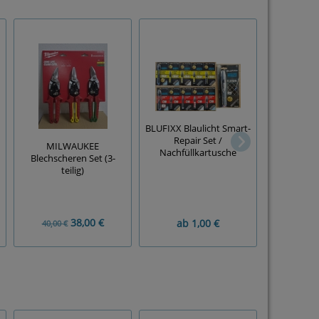
BLUFIXX Blaulicht Smart-
Repair Set /
MILWAUKEE
Nachfüllkartusche
Blechscheren Set (3-
Gripzange 
teilig)
38,00 €
ab
1,00 €
5,
40,00 €