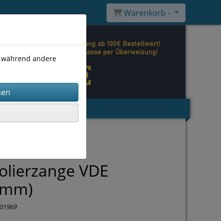
Warenkorb -
), während andere
olierzange VDE
0mm)
01969