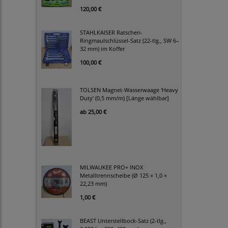
120,00 €
STAHLKAISER Ratschen-
Ringmaulschlüssel-Satz (22-tlg., SW 6–
32 mm) im Koffer
100,00 €
TOLSEN Magnet-Wasserwaage 'Heavy
Duty' (0,5 mm/m) [Länge wählbar]
ab
25,00 €
MILWAUKEE PRO+ INOX
Metalltrennscheibe (Ø 125 × 1,0 ×
22,23 mm)
1,00 €
BEAST Unterstellbock-Satz (2-tlg.,