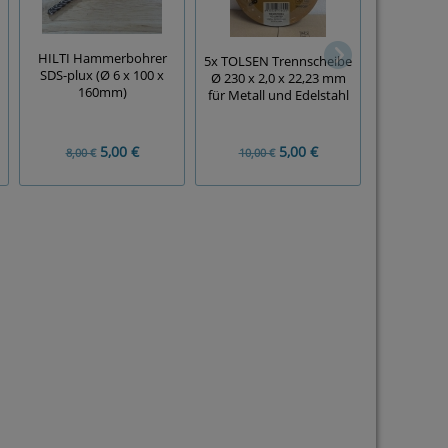
10x
HILTI Hammerbohrer
5x TOLSEN Trennscheibe
Metalltre
SDS-plux (Ø 6 x 100 x
Ø 230 x 2,0 x 22,23 mm
230 x 1,8 x
160mm)
für Metall und Edelstahl
D SPX 
5,00 €
5,00 €
8,00 €
10,00 €
30,00 €