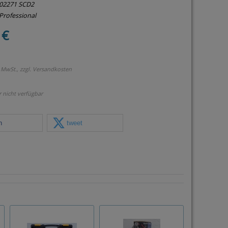
02271 SCD2
Professional
 €
 MwSt., zzgl.
Versandkosten
r nicht verfügbar
n
tweet