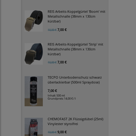
REIS Arbeits-Koppelgürtel 'Boom' mit
Metallschnalle (38mm x 130cm
kürzbar)
7,00 €
10,00 €
REIS Arbeits-Koppelgürtel 'Strip' mit
Metallschnalle (38mm x 130cm
kürzbar)
7,00 €
10,00 €
TECPO Unterbodenschutz schwarz
überlackierbar (500ml Spraydose)
7,00 €
Inhalt: 500 ml
Grundpreis:
14,00 € / l
CHEMOFAST 2K Flüssigdübel (25ml)
Vinylester styrolfrei
9,00 €
10,00 €