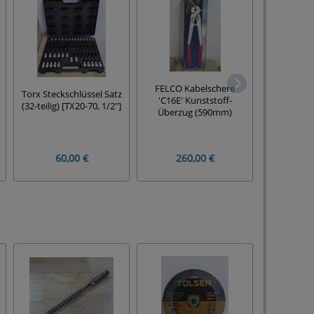
HAZET Durc
FELCO Kabelschere
Torx Steckschlüssel Satz
(7-te
'C16E' Kunststoff-
(32-teilig) [TX20-70, 1/2"]
Schaumst
Überzug (590mm)
60,00 €
260,00 €
50,00 €