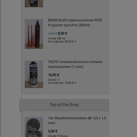
REMSTALER Injektionsmörtel PESF
Polyester styrolfrei (300ml)
8,50 €
10,00 €
Inhalt: 300 ml
Grundpreis:
28,33 € / l
TECPO Unterbodenschutz schwarz
überlackierbar (1 Liter)
10,00 €
Inhalt: 1 l
Grundpreis:
10,00 € / l
Top of the Shop
10x Metalltrennscheiben (Ø 125 x 1,0
mm)
5,00 €
Inhalt: 10 Stück