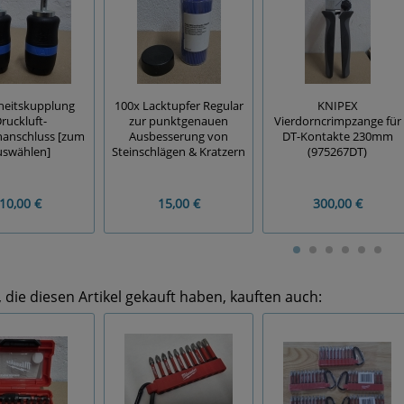
heitskupplung
100x Lacktupfer Regular
KNIPEX
ruckluft-
zur punktgenauen
Vierdorncrimpzange für
hanschluss [zum
Ausbesserung von
DT-Kontakte 230mm
uswählen]
Steinschlägen & Kratzern
(975267DT)
10,00 €
15,00 €
300,00 €
die diesen Artikel gekauft haben, kauften auch: