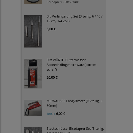
Grundpreis:
0,50 € / Stück
Bit-Verlängerung Set (3-teilig, 6 / 10 /
15 cm, 1/4 Zoll)
5,00 €
50x WÜRTH Cuttermesser
Abbrechklingen schwarz (extrem
scharf)
20,00 €
MILWAUKEE Lang-Bitsatz (10-teilig, L:
50mm)
6,00 €
10,00 €
Steckschlüssel Bitadapter Set (3-teilig,