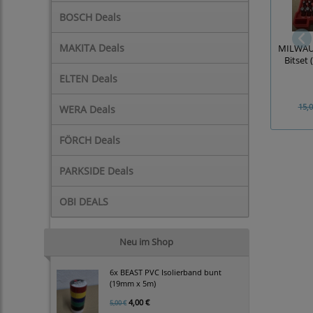
BOSCH Deals
MAKITA Deals
MILWAU
Bitset 
ELTEN Deals
15,0
WERA Deals
FÖRCH Deals
PARKSIDE Deals
OBI DEALS
Neu im Shop
6x BEAST PVC Isolierband bunt
(19mm x 5m)
4,00 €
5,00 €