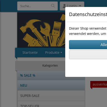
Login
Datenschutzeins
Dieser Shop verwendet 
verwendet werden, um 
Startseite
Produkte
Impressum
AGB
EINZELS
Kategorien
% SALE %
ausverka
NEU
SUPER-SALE
TOP-SELLER