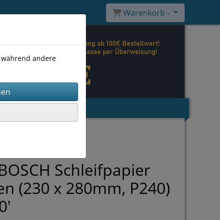
Warenkorb -
), während andere
BOSCH Schleifpapier
n (230 x 280mm, P240)
0'