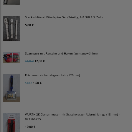
Steckschlüssel Bitadapter Set (3-teilig, 1/4 3/8 1/2 Zoll)
5,00 €
Spanngurt mit Ratsche und Haken (zum auswählen)
12,00 €
15,00 €
Flächenstreicher abgewinkelt (120mm)
1,50 €
5,00 €
WÜRTH 2K Cuttermesser mit 3x schwarzer Abbrechklinge (18 mm) –
071566295
10,00 €