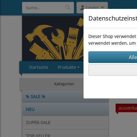
Login
Datenschutzeins
Dieser Shop verwendet 
verwendet werden, um 
Startseite
Produkte
Impressum
AGB
HANDWE
Kategorien
% SALE %
ausverka
NEU
SUPER-SALE
TOP-SELLER