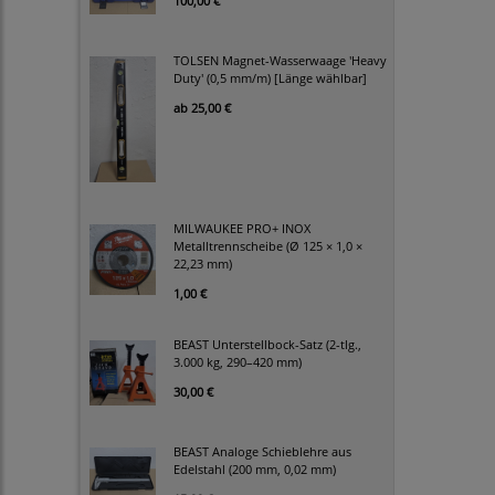
100,00 €
TOLSEN Magnet-Wasserwaage 'Heavy
Duty' (0,5 mm/m) [Länge wählbar]
ab
25,00 €
MILWAUKEE PRO+ INOX
Metalltrennscheibe (Ø 125 × 1,0 ×
22,23 mm)
1,00 €
BEAST Unterstellbock-Satz (2-tlg.,
3.000 kg, 290–420 mm)
30,00 €
BEAST Analoge Schieblehre aus
Edelstahl (200 mm, 0,02 mm)