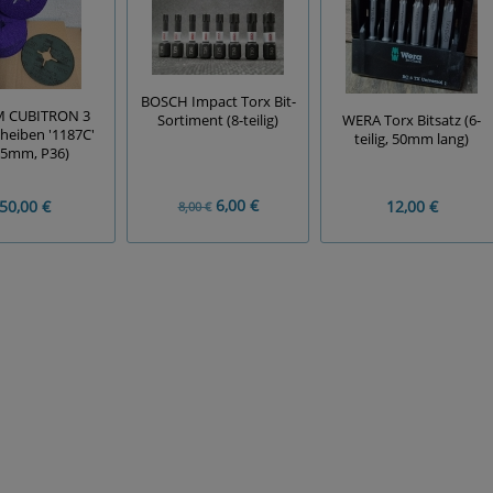
BOSCH Impact Torx Bit-
M CUBITRON 3
WERA Torx Bitsatz (6-
Sortiment (8-teilig)
cheiben '1187C'
teilig, 50mm lang)
25mm, P36)
6,00 €
50,00 €
12,00 €
8,00 €