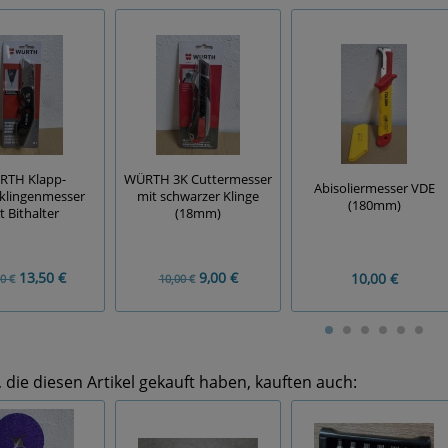
RTH Klapp-
WÜRTH 3K Cuttermesser
Abisoliermesser VDE
klingenmesser
mit schwarzer Klinge
(180mm)
t Bithalter
(18mm)
13,50 €
9,00 €
10,00 €
0 €
10,00 €
die diesen Artikel gekauft haben, kauften auch: