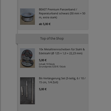
BEAST Premium Panzerband /
Reparaturband schwarz (50 mm × 50
m, extra stark)
ab
5,00 €
Top of the Shop
10x Metalltrennscheiben für Stahl &
Edelstahl (Ø 125 × 1,0 × 22,23 mm)
5,00 €
Inhalt: 10 Stück
Grundpreis:
0,50 € / Stück
Bit-Verlängerung Set (3-teilig, 6 / 10 /
15 cm, 1/4 Zoll)
5,00 €