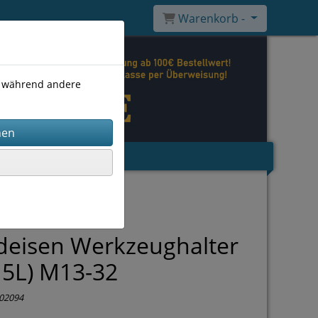
Warenkorb -
), während andere
deisen Werkzeughalter
 5L) M13-32
02094