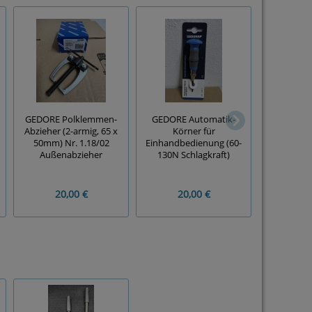
GEDORE Polklemmen-
GEDORE Automatik-
TOLSEN Ede
Abzieher (2-armig, 65 x
Körner für
Multif
50mm) Nr. 1.18/02
Einhandbedienung (60-
Malerspac
Außenabzieher
130N Schlagkraft)
20,00 €
20,00 €
5,00 €