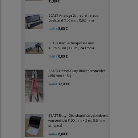
15,00 €
BEAST Analoge Schieblehre aus
Edelstahl (150 mm, 0,02 mm)
8,00 €
10,00 €
BEAST Kartuschenpresse aus
Aluminium (300 ml, 240 mm)
8,00 €
10,00 €
BEAST Heavy-Duty Bolzenschneider
(450 mm / 18")
12,00 €
15,00 €
BEAST Butyl-Dichtband selbstklebend
wasserdicht (100 mm × 5 m, 0,8 mm,
schwarz)
8,00 €
10,00 €