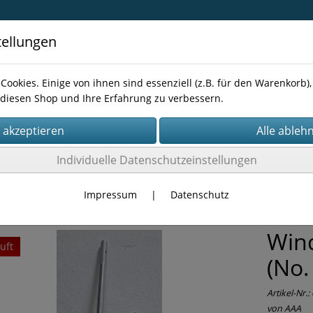
tellungen
Cookies. Einige von ihnen sind essenziell (z.B. für den Warenkorb
diesen Shop und Ihre Erfahrung zu verbessern.
Kontakt
Individuelle Datenschutzeinstellungen
RKZEUG
Sonstiges
Impressum
|
Datenschutz
Win
uft
(No.
Artikel-Nr.:
von AAA