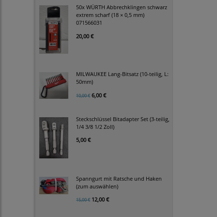
50x WÜRTH Abbrechklingen schwarz
extrem scharf (18 × 0,5 mm)
071566031
20,00 €
MILWAUKEE Lang-Bitsatz (10-teilig, L:
50mm)
6,00 €
10,00 €
Steckschlüssel Bitadapter Set (3-teilig,
1/4 3/8 1/2 Zoll)
5,00 €
Spanngurt mit Ratsche und Haken
(zum auswählen)
12,00 €
15,00 €