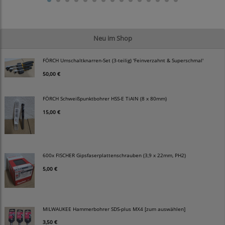
Neu im Shop
FÖRCH Umschaltknarren-Set (3-teilig) 'Feinverzahnt & Superschmal'
50,00 €
FÖRCH Schweißpunktbohrer HSS-E TiAlN (8 x 80mm)
15,00 €
600x FISCHER Gipsfaserplattenschrauben (3,9 x 22mm, PH2)
5,00 €
MILWAUKEE Hammerbohrer SDS-plus MX4 [zum auswählen]
3,50 €