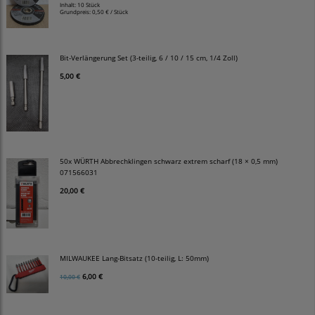
Inhalt: 10 Stück
Grundpreis:
0,50 € / Stück
Bit-Verlängerung Set (3-teilig, 6 / 10 / 15 cm, 1/4 Zoll)
5,00 €
50x WÜRTH Abbrechklingen schwarz extrem scharf (18 × 0,5 mm)
071566031
20,00 €
MILWAUKEE Lang-Bitsatz (10-teilig, L: 50mm)
6,00 €
10,00 €