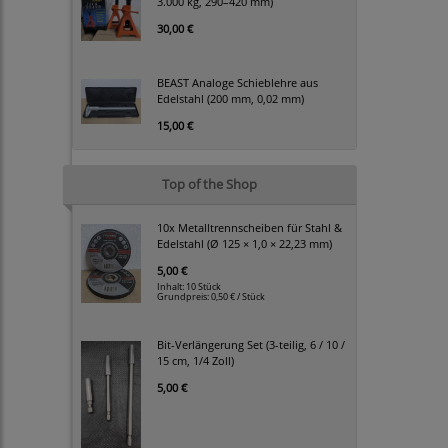
3.000 kg, 290–420 mm)
30,00 €
BEAST Analoge Schieblehre aus
Edelstahl (200 mm, 0,02 mm)
15,00 €
Top of the Shop
10x Metalltrennscheiben für Stahl &
Edelstahl (Ø 125 × 1,0 × 22,23 mm)
5,00 €
Inhalt: 10 Stück
Grundpreis:
0,50 € / Stück
Bit-Verlängerung Set (3-teilig, 6 / 10 /
15 cm, 1/4 Zoll)
5,00 €