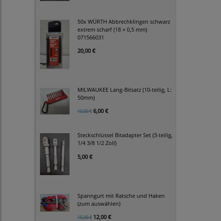
50x WÜRTH Abbrechklingen schwarz
extrem scharf (18 × 0,5 mm)
071566031
20,00 €
MILWAUKEE Lang-Bitsatz (10-teilig, L:
50mm)
6,00 €
10,00 €
Steckschlüssel Bitadapter Set (3-teilig,
1/4 3/8 1/2 Zoll)
5,00 €
Spanngurt mit Ratsche und Haken
(zum auswählen)
12,00 €
15,00 €