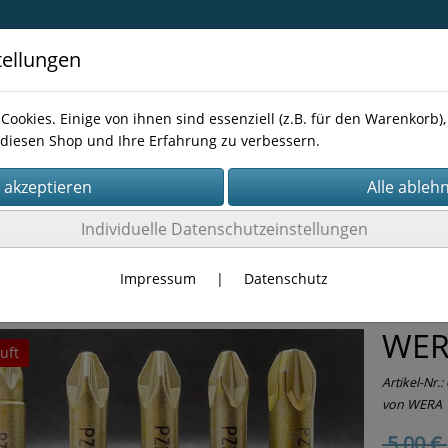
tellungen
Cookies. Einige von ihnen sind essenziell (z.B. für den Warenkorb
diesen Shop und Ihre Erfahrung zu verbessern.
Kontakt
Individuelle Datenschutzeinstellungen
NEN-ZUBEHÖR
Bits
Impressum
|
Datenschutz
WERA
uft
Artikel-Nr.:
von WERA
5,00 €