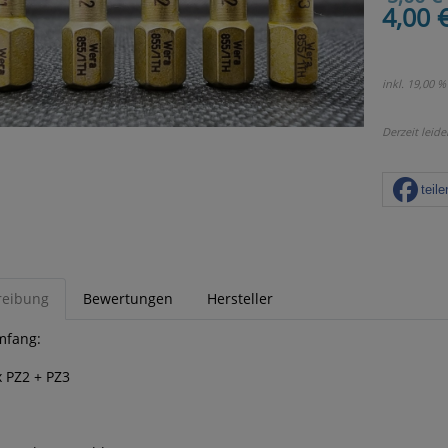
4,00 
inkl. 19,00 %
Derzeit leide
teile
reibung
Bewertungen
Hersteller
mfang:
x PZ2 + PZ3