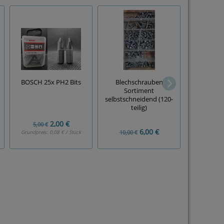
MIL
BOSCH 25x PH2 Bits
Blechschrauben
Anschlagw
Sortiment
metrisc
selbstschneidend (120-
teilig)
2,00 €
5,00 €
6,00 €
20
10,00 €
Grundpreis:
0,08 € / Stück