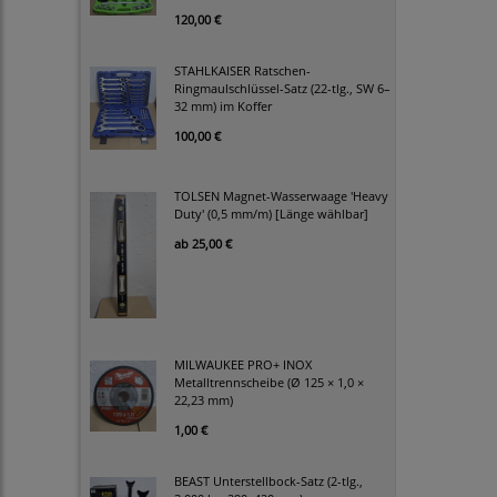
120,00 €
STAHLKAISER Ratschen-
Ringmaulschlüssel-Satz (22-tlg., SW 6–
32 mm) im Koffer
100,00 €
TOLSEN Magnet-Wasserwaage 'Heavy
Duty' (0,5 mm/m) [Länge wählbar]
ab
25,00 €
MILWAUKEE PRO+ INOX
Metalltrennscheibe (Ø 125 × 1,0 ×
22,23 mm)
1,00 €
BEAST Unterstellbock-Satz (2-tlg.,