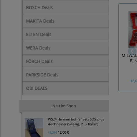
BOSCH Deals
MAKITA Deals
ELTEN Deals
WERA Deals
MILWAU
Bits
FÖRCH Deals
PARKSIDE Deals
15,0
OBI DEALS
Neu im Shop
WS24 Hammerbohrer Satz SDS-plus
4-schneider (5-teilig, Ø 5-10mm)
12,00 €
15,00 €