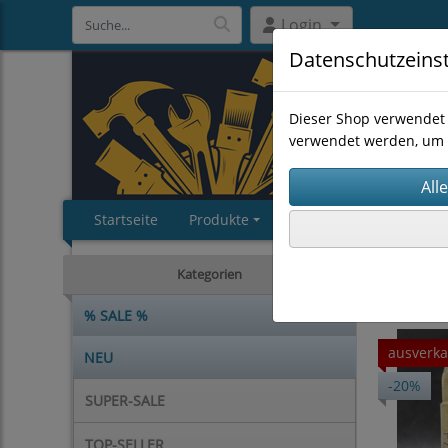
Login
Datenschutzeins
Dieser Shop verwendet 
verwendet werden, um 
Startseite
Produkte
Impressum
AGB
MASCHI
Kategorien
% SALE %
ausverka
NEU
-20%
SUPER-SALE
TOP-SELLER