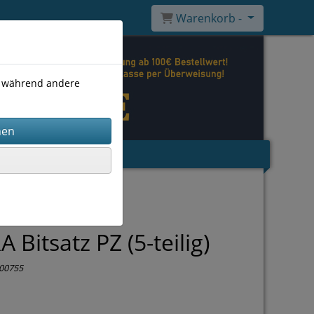
Warenkorb -
), während andere
 Bitsatz PZ (5-teilig)
00755