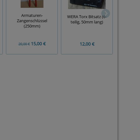
GE
Schraub
Armaturen-
WERA Torx Bitsatz (6-
Einsätze (
Zangenschlüssel
teilig, 50mm lang)
Zoll mi
(250mm)
15,00 €
12,00 €
15
20,00 €