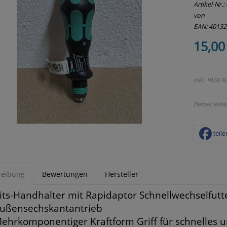
Artikel-Nr.:
von
EAN: 4013
15,00
inkl. 19,00 %
Derzeit leide
teile
reibung
Bewertungen
Hersteller
its-Handhalter mit Rapidaptor Schnellwechselfutter
ußensechskantantrieb
ehrkomponentiger Kraftform Griff für schnelles