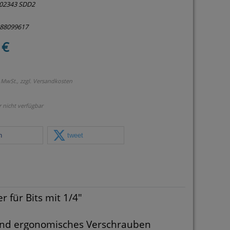
02343 SDD2
288099617
 €
 MwSt., zzgl.
Versandkosten
r nicht verfügbar
n
tweet
 für Bits mit 1/4"
 und ergonomisches Verschrauben