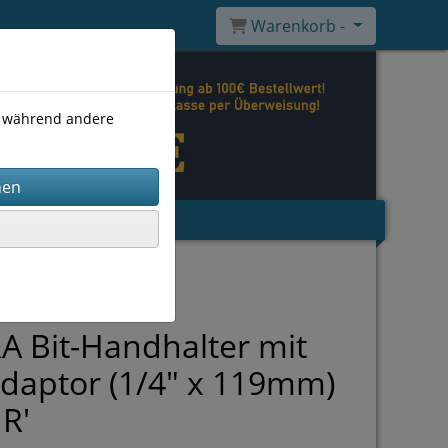
Warenkorb -
), während andere
 Bit-Handhalter mit
daptor (1/4" x 119mm)
 R'