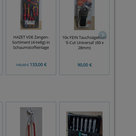
HAZET VDE Zangen-
Kernbohrer
10x FEIN Tauchsägeblatt
Sortiment (4-teilig) in
13m
'E-Cut Universal' (60 x
Schaumstoffeinlage
Weldons
28mm)
133,00 €
90,00 €
140,00 €
25,00 €