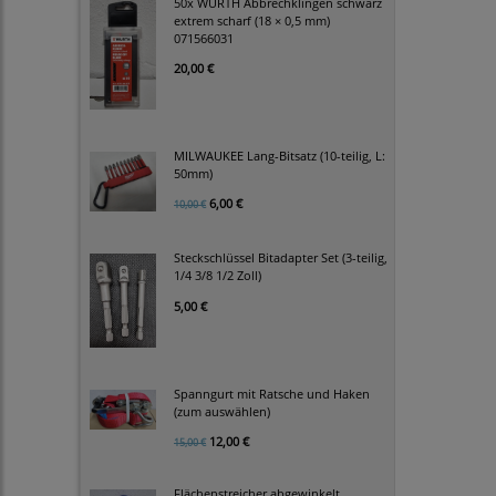
50x WÜRTH Abbrechklingen schwarz
extrem scharf (18 × 0,5 mm)
071566031
20,00 €
MILWAUKEE Lang-Bitsatz (10-teilig, L:
50mm)
6,00 €
10,00 €
Steckschlüssel Bitadapter Set (3-teilig,
1/4 3/8 1/2 Zoll)
5,00 €
Spanngurt mit Ratsche und Haken
(zum auswählen)
12,00 €
15,00 €
Flächenstreicher abgewinkelt