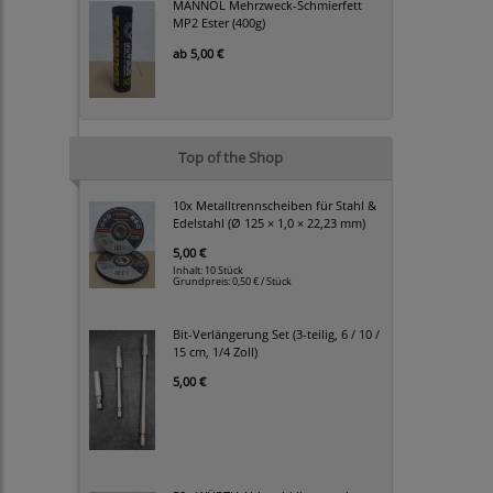
MANNOL Mehrzweck-Schmierfett
MP2 Ester (400g)
ab
5,00 €
Top of the Shop
10x Metalltrennscheiben für Stahl &
Edelstahl (Ø 125 × 1,0 × 22,23 mm)
5,00 €
Inhalt: 10 Stück
Grundpreis:
0,50 € / Stück
Bit-Verlängerung Set (3-teilig, 6 / 10 /
15 cm, 1/4 Zoll)
5,00 €