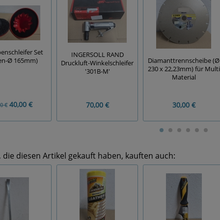
nschleifer Set
INGERSOLL RAND
Diamanttrennscheibe (Ø
en-Ø 165mm)
Druckluft-Winkelschleifer
230 x 22,23mm) für Multi
'301B-M'
Material
40,00 €
70,00 €
30,00 €
0 €
die diesen Artikel gekauft haben, kauften auch: