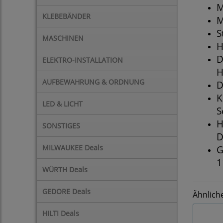
M
KLEBEBÄNDER
M
S
MASCHINEN
H
D
ELEKTRO-INSTALLATION
H
AUFBEWAHRUNG & ORDNUNG
D
K
LED & LICHT
S
H
SONSTIGES
D
MILWAUKEE Deals
G
1
WÜRTH Deals
GEDORE Deals
Ähnlich
HILTI Deals