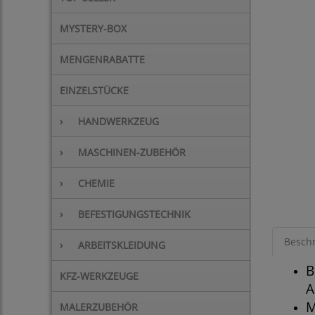
MYSTERY-BOX
MENGENRABATTE
EINZELSTÜCKE
›
HANDWERKZEUG
›
MASCHINEN-ZUBEHÖR
›
CHEMIE
›
BEFESTIGUNGSTECHNIK
Besch
›
ARBEITSKLEIDUNG
B
KFZ-WERKZEUGE
A
M
MALERZUBEHÖR