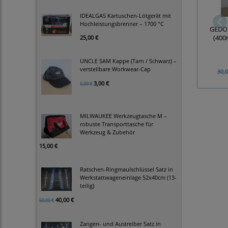
IDEALGAS Kartuschen-Lötgerät mit
Hochleistungsbrenner – 1700 °C
GEDOR
(400
25,00 €
UNCLE SAM Kappe (Tarn / Schwarz) –
verstellbare Workwear-Cap
30,0
3,00 €
5,00 €
MILWAUKEE Werkzeugtasche M –
robuste Transporttasche für
Werkzeug & Zubehör
15,00 €
Ratschen-Ringmaulschlüssel Satz in
Werkstattwageneinlage 52x40cm (13-
teilig)
40,00 €
50,00 €
Zangen- und Austreiber Satz in