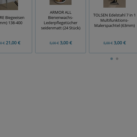
ARMOR ALL
TOLSEN Edelstahl 7 in 1
E Biegeeisen
Bienenwachs-
Multifunktions-
mm) 138-400
Lederpflegetücher
Malerspachtel (63mm)
seidenmatt (24 Stück)
21,00 €
3,00 €
3,00 €
0 €
5,00 €
5,00 €