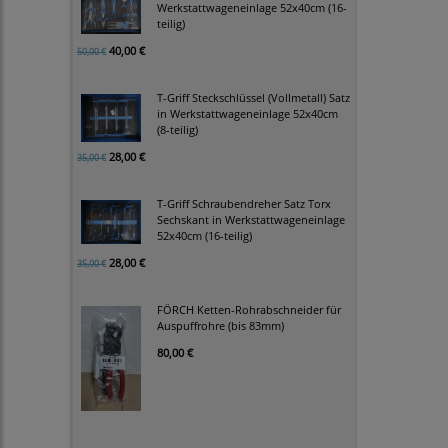
Werkstattwageneinlage 52x40cm (16-
teilig)
40,00 €
50,00 €
T-Griff Steckschlüssel (Vollmetall) Satz
in Werkstattwageneinlage 52x40cm
(8-teilig)
28,00 €
35,00 €
T-Griff Schraubendreher Satz Torx
Sechskant in Werkstattwageneinlage
52x40cm (16-teilig)
28,00 €
35,00 €
FÖRCH Ketten-Rohrabschneider für
Auspuffrohre (bis 83mm)
80,00 €