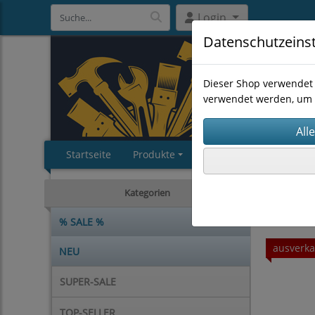
Login
Datenschutzeins
Dieser Shop verwendet 
verwendet werden, um 
Startseite
Produkte
Impressum
AGB
EINZELS
Kategorien
% SALE %
ausverka
NEU
SUPER-SALE
TOP-SELLER