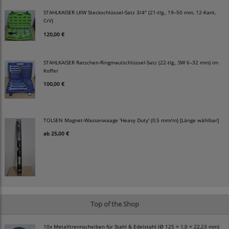
STAHLKAISER LKW Steckschlüssel-Satz 3/4" (21-tlg., 19–50 mm, 12-Kant,
CrV)
120,00 €
STAHLKAISER Ratschen-Ringmaulschlüssel-Satz (22-tlg., SW 6–32 mm) im
Koffer
100,00 €
TOLSEN Magnet-Wasserwaage 'Heavy Duty' (0,5 mm/m) [Länge wählbar]
ab
25,00 €
Top of the Shop
10x Metalltrennscheiben für Stahl & Edelstahl (Ø 125 × 1,0 × 22,23 mm)