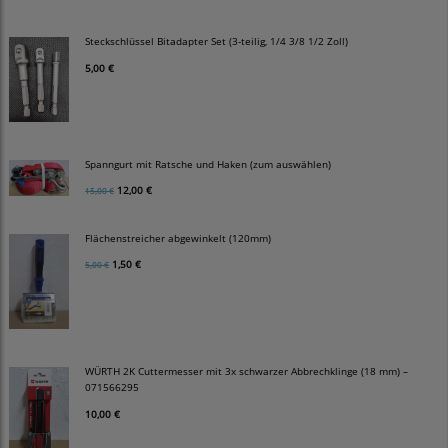
Steckschlüssel Bitadapter Set (3-teilig, 1/4 3/8 1/2 Zoll)
5,00 €
Spanngurt mit Ratsche und Haken (zum auswählen)
12,00 €
15,00 €
Flächenstreicher abgewinkelt (120mm)
1,50 €
5,00 €
WÜRTH 2K Cuttermesser mit 3x schwarzer Abbrechklinge (18 mm) –
071566295
10,00 €