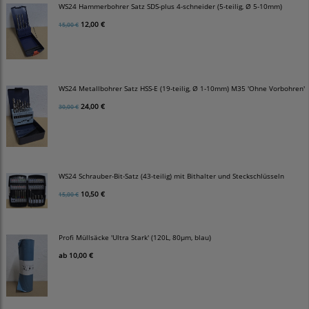
WS24 Hammerbohrer Satz SDS-plus 4-schneider (5-teilig, Ø 5-10mm)
12,00 €
15,00 €
WS24 Metallbohrer Satz HSS-E (19-teilig, Ø 1-10mm) M35 'Ohne Vorbohren'
24,00 €
30,00 €
WS24 Schrauber-Bit-Satz (43-teilig) mit Bithalter und Steckschlüsseln
10,50 €
15,00 €
Profi Müllsäcke 'Ultra Stark' (120L, 80µm, blau)
ab
10,00 €