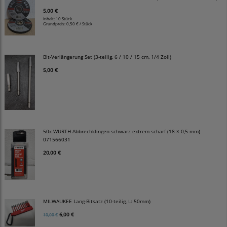
5,00 €
Inhalt: 10 Stück
Grundpreis:
0,50 € / Stück
Bit-Verlängerung Set (3-teilig, 6 / 10 / 15 cm, 1/4 Zoll)
5,00 €
50x WÜRTH Abbrechklingen schwarz extrem scharf (18 × 0,5 mm)
071566031
20,00 €
MILWAUKEE Lang-Bitsatz (10-teilig, L: 50mm)
6,00 €
10,00 €