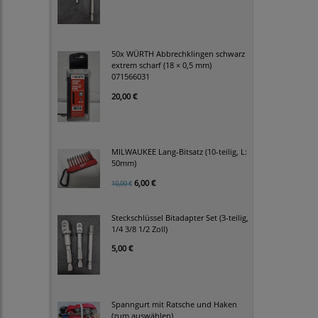
50x WÜRTH Abbrechklingen schwarz
extrem scharf (18 × 0,5 mm)
071566031
20,00 €
MILWAUKEE Lang-Bitsatz (10-teilig, L:
50mm)
6,00 €
10,00 €
Steckschlüssel Bitadapter Set (3-teilig,
1/4 3/8 1/2 Zoll)
5,00 €
Spanngurt mit Ratsche und Haken
(zum auswählen)