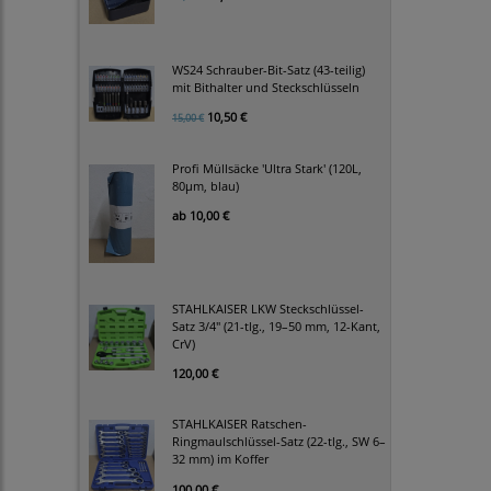
WS24 Schrauber-Bit-Satz (43-teilig)
mit Bithalter und Steckschlüsseln
10,50 €
15,00 €
Profi Müllsäcke 'Ultra Stark' (120L,
80µm, blau)
ab
10,00 €
STAHLKAISER LKW Steckschlüssel-
Satz 3/4" (21-tlg., 19–50 mm, 12-Kant,
CrV)
120,00 €
STAHLKAISER Ratschen-
Ringmaulschlüssel-Satz (22-tlg., SW 6–
32 mm) im Koffer
100,00 €