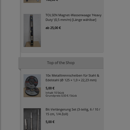
TOLSEN Magnet-Wasserwaage 'Heavy
Duty' (0,5 mm/m) [Länge wählbar]
ab
25,00 €
Top of the Shop
10x Metalltrennscheiben für Stahl &
Edelstahl (Ø 125 × 1,0 × 22,23 mm)
5,00 €
Inhalt: 10 Stück
Grundpreis:
0,50 € / Stück
Bit-Verlängerung Set (3-teilig, 6 / 10 /
15 cm, 1/4 Zoll)
5,00 €