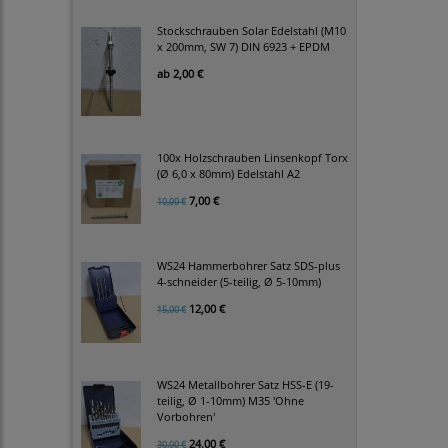
Stockschrauben Solar Edelstahl (M10
x 200mm, SW 7) DIN 6923 + EPDM
ab
2,00 €
100x Holzschrauben Linsenkopf Torx
(Ø 6,0 x 80mm) Edelstahl A2
7,00 €
10,00 €
WS24 Hammerbohrer Satz SDS-plus
4-schneider (5-teilig, Ø 5-10mm)
12,00 €
15,00 €
WS24 Metallbohrer Satz HSS-E (19-
teilig, Ø 1-10mm) M35 'Ohne
Vorbohren'
24,00 €
30,00 €