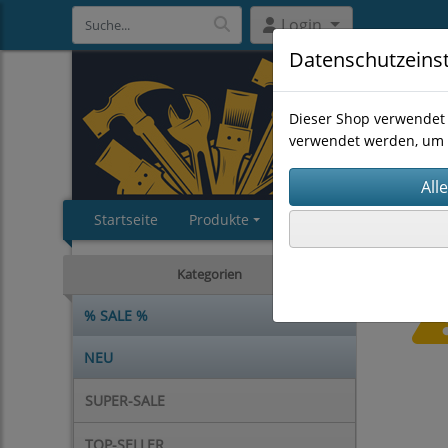
Login
Datenschutzeins
Dieser Shop verwendet 
verwendet werden, um 
Startseite
Produkte
Impressum
AGB
Kategorien
% SALE %
NEU
SUPER-SALE
TOP-SELLER