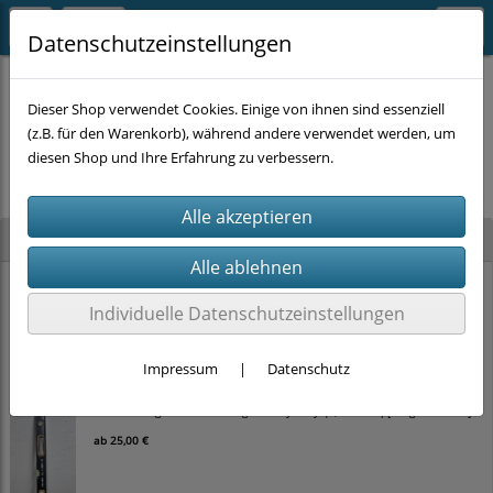
Datenschutzeinstellungen
Dieser Shop verwendet Cookies. Einige von ihnen sind essenziell
(z.B. für den Warenkorb), während andere verwendet werden, um
Es wurden leider keine Produkte gefunden.
diesen Shop und Ihre Erfahrung zu verbessern.
Neu im Shop
STAHLKAISER Ratschen-Ringmaulschlüssel-Satz (22-tlg., SW 6–32 mm) im
Koffer
Individuelle Datenschutzeinstellungen
100,00 €
Impressum
|
Datenschutz
TOLSEN Magnet-Wasserwaage 'Heavy Duty' (0,5 mm/m) [Länge wählbar]
ab
25,00 €