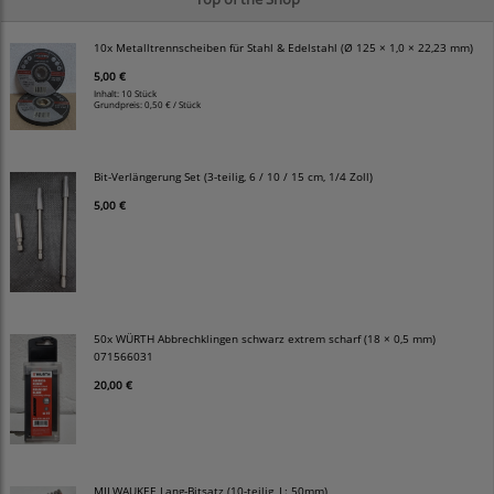
10x Metalltrennscheiben für Stahl & Edelstahl (Ø 125 × 1,0 × 22,23 mm)
5,00 €
Inhalt: 10 Stück
Grundpreis:
0,50 € / Stück
Bit-Verlängerung Set (3-teilig, 6 / 10 / 15 cm, 1/4 Zoll)
5,00 €
50x WÜRTH Abbrechklingen schwarz extrem scharf (18 × 0,5 mm)
071566031
20,00 €
MILWAUKEE Lang-Bitsatz (10-teilig, L: 50mm)