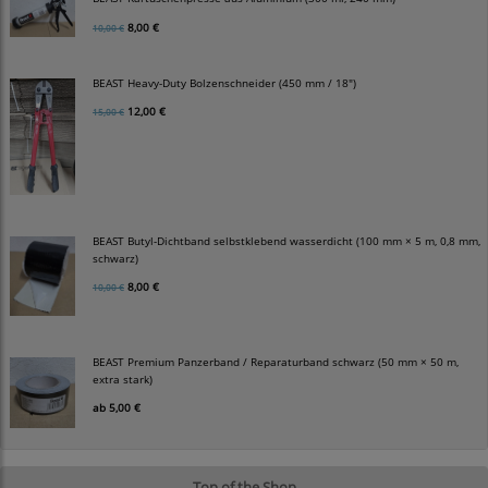
8,00 €
10,00 €
BEAST Heavy-Duty Bolzenschneider (450 mm / 18")
12,00 €
15,00 €
BEAST Butyl-Dichtband selbstklebend wasserdicht (100 mm × 5 m, 0,8 mm,
schwarz)
8,00 €
10,00 €
BEAST Premium Panzerband / Reparaturband schwarz (50 mm × 50 m,
extra stark)
ab
5,00 €
Top of the Shop