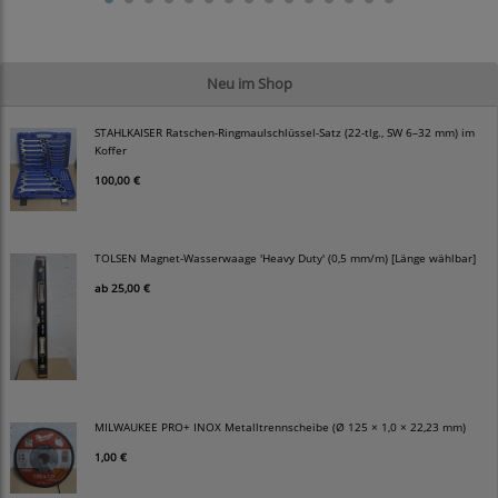
Neu im Shop
STAHLKAISER Ratschen-Ringmaulschlüssel-Satz (22-tlg., SW 6–32 mm) im
Koffer
100,00 €
TOLSEN Magnet-Wasserwaage 'Heavy Duty' (0,5 mm/m) [Länge wählbar]
ab
25,00 €
MILWAUKEE PRO+ INOX Metalltrennscheibe (Ø 125 × 1,0 × 22,23 mm)
1,00 €