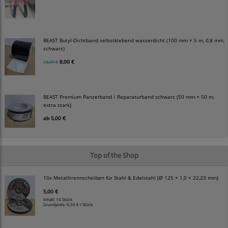
BEAST Butyl-Dichtband selbstklebend wasserdicht (100 mm × 5 m, 0,8 mm,
schwarz)
8,00 €
10,00 €
BEAST Premium Panzerband / Reparaturband schwarz (50 mm × 50 m,
extra stark)
ab
5,00 €
Top of the Shop
10x Metalltrennscheiben für Stahl & Edelstahl (Ø 125 × 1,0 × 22,23 mm)
5,00 €
Inhalt: 10 Stück
Grundpreis:
0,50 € / Stück