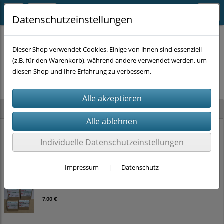
Datenschutzeinstellungen
Dieser Shop verwendet Cookies. Einige von ihnen sind essenziell
(z.B. für den Warenkorb), während andere verwendet werden, um
Es wurden leider keine Produkte gefunden.
diesen Shop und Ihre Erfahrung zu verbessern.
Neu im Shop
6x BEAST PVC Isolierband bunt (19mm x 5m)
Individuelle Datenschutzeinstellungen
4,00 €
5,00 €
Impressum
|
Datenschutz
AKTION FISCHER Spanplattenschrauben [zum auswählen]
7,00 €