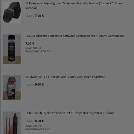
REIS Arbeits-Koppelgürtel 'Strip' mit Metallschnalle (38mm x 130cm
kürzbar)
7,00 €
10,00 €
TECPO Unterbodenschutz schwarz überlackierbar (500ml Spraydose)
7,00 €
Inhalt: 500 ml
Grundpreis:
14,00 € / l
CHEMOFAST 2K Flüssigdübel (25ml) Vinylester styrolfrei
9,00 €
10,00 €
REMSTALER Injektionsmörtel PESF Polyester styrolfrei (300ml)
8,50 €
10,00 €
Inhalt: 300 ml
Grundpreis:
28,33 € / l